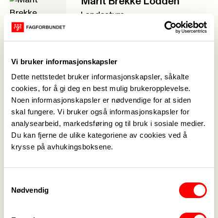
Marit Brekke Lodden
Landsstyre
Delegatnr.: 413
Vi bruker informasjonskapsler
Martin Lommerud
Innlandet
Dette nettstedet bruker informasjonskapsler, såkalte
cookies, for å gi deg en best mulig brukeropplevelse.
Delegatnr.: 88
Noen informasjonskapsler er nødvendige for at siden
Se 1 innlegg
->
skal fungere. Vi bruker også informasjonskapsler for
analysearbeid, markedsføring og til bruk i sosiale medier.
Du kan fjerne de ulike kategoriene av cookies ved å
Anita Lorentzen
krysse på avhukingsboksene.
Akershus
Delegatnr.: 20
Samtykkevalg
Se 1 innlegg
->
Nødvendig