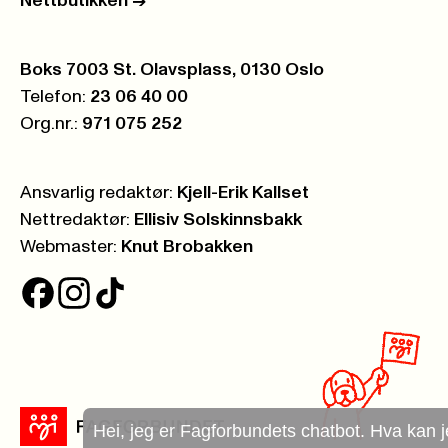
Nettbutikken
->
Postboks:
Boks 7003 St. Olavsplass, 0130 Oslo
Telefon:
23 06 40 00
Org.nr.:
971 075 252
Ansvarlig redaktør:
Kjell-Erik Kallset
Nettredaktør:
Ellisiv Solskinnsbakk
Webmaster:
Knut Brobakken
Hei, jeg er Fagforbundets chatbot. Hva kan jeg