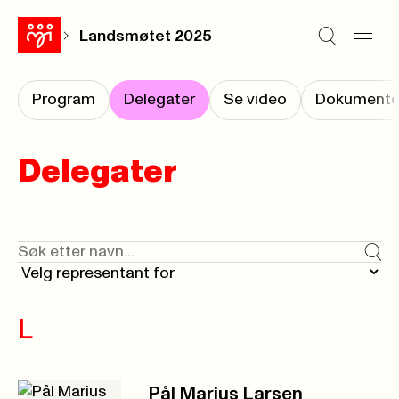
Landsmøtet 2025
Program
Delegater
Se video
Dokumente
Delegater
Navn
Søk og filtreringsalternativer
Filtrer delegater
Utfø
Velg representant for
L
Pål Marius Larsen