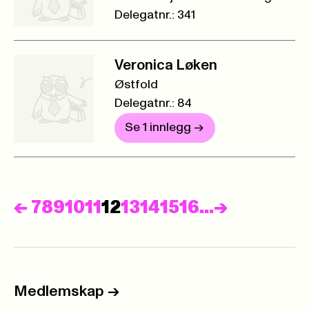
Delegatnr.: 341
Veronica Løken
Østfold
Delegatnr.: 84
Se 1 innlegg
->
Forrige
Neste
<-
7
8
9
10
11
12
13
14
15
16
...
->
Medlemskap
->