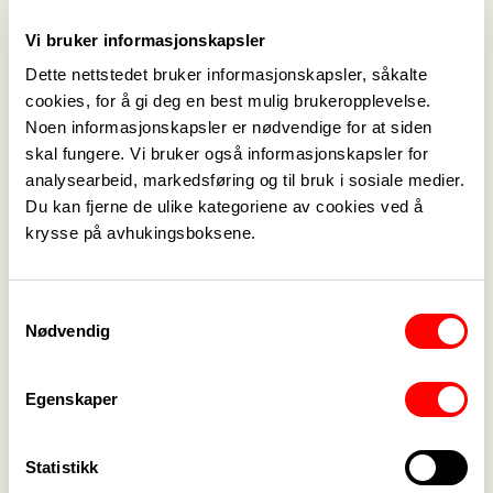
Vi bruker informasjonskapsler
Dette nettstedet bruker informasjonskapsler, såkalte
Tema:
cookies, for å gi deg en best mulig brukeropplevelse.
"Psykisk helse"
Noen informasjonskapsler er nødvendige for at siden
Mer innformasjon og påmelding kommer
skal fungere. Vi bruker også informasjonskapsler for
analysearbeid, markedsføring og til bruk i sosiale medier.
Du kan fjerne de ulike kategoriene av cookies ved å
krysse på avhukingsboksene.
Medlemskap
->
Samtykkevalg
Lønn og tariff
->
Nødvendig
Kontakt oss
->
Egenskaper
For tillitsvalgte
->
Kalender
->
Statistikk