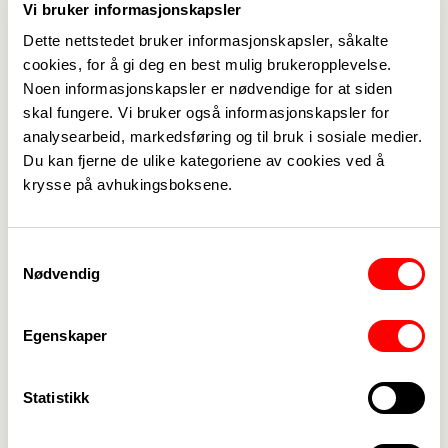
Vi bruker informasjonskapsler
Dette nettstedet bruker informasjonskapsler, såkalte
cookies, for å gi deg en best mulig brukeropplevelse.
Klokke slett kommer!
Noen informasjonskapsler er nødvendige for at siden
skal fungere. Vi bruker også informasjonskapsler for
analysearbeid, markedsføring og til bruk i sosiale medier.
Du kan fjerne de ulike kategoriene av cookies ved å
krysse på avhukingsboksene.
Medlemskap
->
Lønn og tariff
->
Samtykkevalg
Nødvendig
Kontakt oss
->
For tillitsvalgte
->
Egenskaper
Kalender
->
Statistikk
Om Fagforbundet
->