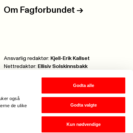
Om Fagforbundet
->
Ansvarlig redaktør:
Kjell-Erik Kallset
Nettredaktør:
Ellisiv Solskinnsbakk
Webmaster:
Knut Brobakken
Godta alle
ruker også
Godta valgte
jerne de ulike
Kun nødvendige