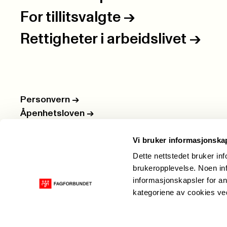
For tillitsvalgte
->
Rettigheter i arbeidslivet
->
Personvern
->
Åpenhetsloven
->
Ledige stillinger
->
Vi bruker informasjonska
Nettbutikken
->
Dette nettstedet bruker in
brukeropplevelse. Noen inf
informasjonskapsler for an
kategoriene av cookies v