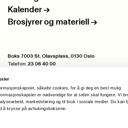
Kalender
->
Brosjyrer og materiell
->
Postboks:
Boks 7003 St. Olavsplass, 0130 Oslo
Telefon:
23 06 40 00
Org.nr.:
971 075 252
psler
formasjonskapsler, såkalte cookies, for å gi deg en best mulig
ormasjonskapsler er nødvendige for at siden skal fungere. Vi b
alysearbeid, markedsføring og til bruk i sosiale medier. Du kan f
ed å krysse på avhukingsboksene.