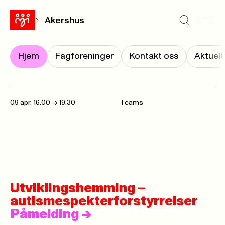
Akershus
Hjem
Fagforeninger
Kontakt oss
Aktuelt
09 apr. 16:00
->
19:30
Teams
Utviklingshemming –
autismespekterforstyrrelser
Påmelding
->