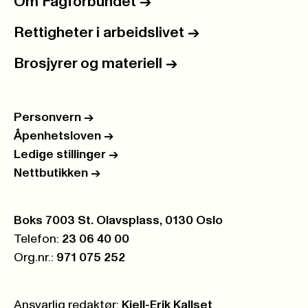
Om Fagforbundet
->
Rettigheter i arbeidslivet
->
Brosjyrer og materiell
->
Personvern
->
Åpenhetsloven
->
Ledige stillinger
->
Nettbutikken
->
Postboks:
Boks 7003 St. Olavsplass, 0130 Oslo
Telefon:
23 06 40 00
Org.nr.:
971 075 252
Ansvarlig redaktør:
Kjell-Erik Kallset