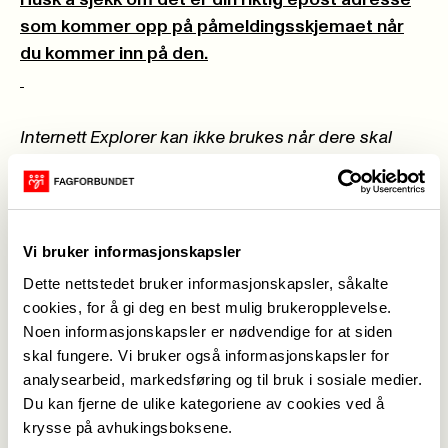
Husk å sjekk om det er din riktig epost adresse
som kommer opp på påmeldingsskjemaet når
du kommer inn på den.
Internett Explorer kan ikke brukes når dere skal
melde dere på, de stoppet å oppdatere nettleseren
sin i 2013. Den er svært lite kompatibel med de
fleste systemer i dag. Dere må benytte nettleser til
Edge, Crome, Safari eller FireFox
.
Vi bruker informasjonskapsler
Dette nettstedet bruker informasjonskapsler, såkalte
P
Å
MELDINGSFRIST INNEN 4 APRIL.
cookies, for å gi deg en best mulig brukeropplevelse.
Noen informasjonskapsler er nødvendige for at siden
Kurset er gratis.
skal fungere. Vi bruker også informasjonskapsler for
analysearbeid, markedsføring og til bruk i sosiale medier.
Du kan fjerne de ulike kategoriene av cookies ved å
krysse på avhukingsboksene.
Kontakt personer: