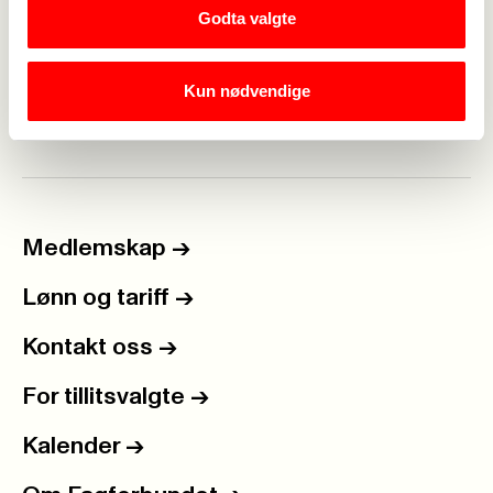
476 40 887
Godta valgte
nina.simonsen@fagforbundet.no
Arrangør
Kun nødvendige
Fagforbundet Akershus
Medlemskap
->
Lønn og tariff
->
Kontakt oss
->
For tillitsvalgte
->
Kalender
->