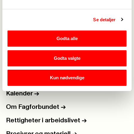
Telemark og Fagforbundet Innlandet
Se detaljer
Godta alle
Medlemskap
->
Lønn og tariff
->
Godta valgte
Kontakt oss
->
Kun nødvendige
For tillitsvalgte
->
Kalender
->
Om Fagforbundet
->
Rettigheter i arbeidslivet
->