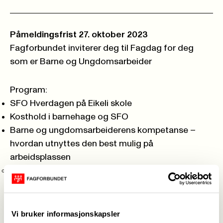
Påmeldingsfrist 27. oktober 2023
Fagforbundet inviterer deg til Fagdag for deg
som er Barne og Ungdomsarbeider
Program:
SFO Hverdagen på Eikeli skole
Kosthold i barnehage og SFO
Barne og ungdomsarbeiderens kompetanse –
hvordan utnyttes den best mulig på
arbeidsplassen
med forbehold om endringer
Fagdagen er gratis for våre medlemmer i
Fagforbundet
Velkommen til fagdag for deg som er Barne og
Vi bruker informasjonskapsler