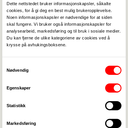
Ungdomsarbeider!
Dette nettstedet bruker informasjonskapsler, såkalte
Lars Gregerslund
cookies, for å gi deg en best mulig brukeropplevelse.
Lars.gregerslund@fagforbundet.no
Noen informasjonskapsler er nødvendige for at siden
928 69 175
skal fungere. Vi bruker også informasjonskapsler for
analysearbeid, markedsføring og til bruk i sosiale medier.
Marianne Bratsveen
Du kan fjerne de ulike kategoriene av cookies ved å
Marianne.bratsveen@fagforbundet.no
krysse på avhukingsboksene.
996 46 836
Marianne Reinholdtsen
Marianne.reinholdtsen@fagforbundet.no
Samtykkevalg
902 59 714
Nødvendig
Delta
Egenskaper
Meld deg på
Statistikk
Arrangør
Markedsføring
Fasgforbundet Viken, Fagforbundet Vestfold og