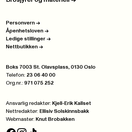
Brosjyrer og materiell
->
Personvern
->
Åpenhetsloven
->
Ledige stillinger
->
Nettbutikken
->
Postboks:
Boks 7003 St. Olavsplass, 0130 Oslo
Telefon:
23 06 40 00
Org.nr.:
971 075 252
Ansvarlig redaktør:
Kjell-Erik Kallset
Nettredaktør:
Ellisiv Solskinnsbakk
Webmaster:
Knut Brobakken