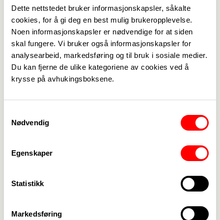
Dette nettstedet bruker informasjonskapsler, såkalte
organisasjonsmedlemmer i KA
cookies, for å gi deg en best mulig brukeropplevelse.
Noen informasjonskapsler er nødvendige for at siden
skal fungere. Vi bruker også informasjonskapsler for
analysearbeid, markedsføring og til bruk i sosiale medier.
Du kan fjerne de ulike kategoriene av cookies ved å
Medlemskap
->
krysse på avhukingsboksene.
Lønn og tariff
->
Kontakt oss
->
Samtykkevalg
Nødvendig
For tillitsvalgte
->
Egenskaper
Kalender
->
Om Fagforbundet
->
Statistikk
Rettigheter i arbeidslivet
->
Markedsføring