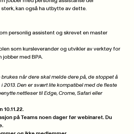
om jobber med personlig assistanse der
e sterk, kan også ha utbytte av dette.
rsen.
som personlig assistent og skrevet en master
kolen som kursleverandør og utvikler av verktøy for
om jobber med BPA.
ke brukes når dere skal melde dere på, de stoppet å
i 2013. Den er svært lite kompatibel med de fleste
nytte nettleser til Edge, Crome, Safari eller
10.11.22.
itasjon på Teams noen dager før webinaret. Du
e.
lemmer og ikke medlemmer.