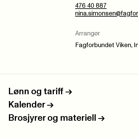
476 40 887
nina.simonsen@fagfo
Arrangør
Fagforbundet Viken, I
Lønn og tariff
->
Kalender
->
Brosjyrer og materiell
->