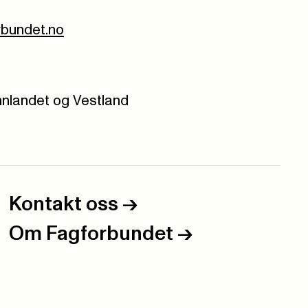
rbundet.no
nnlandet og Vestland
Kontakt oss
->
Om Fagforbundet
->