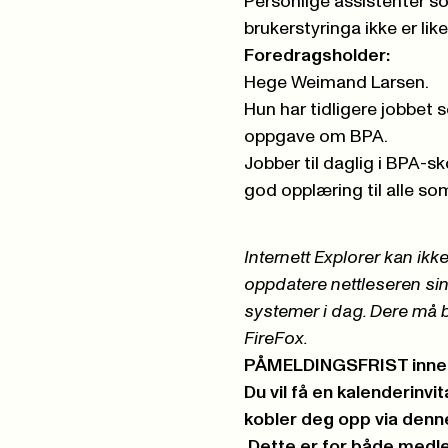
Personlige assistenter s
brukerstyringa ikke er lik
Foredragsholder:
Hege Weimand La
Hun har tidligere jobbet 
oppgave om BPA.
Jobber til daglig i BPA-s
god opplæring til alle s
Internett Explorer kan ik
oppdatere nettleseren sin 
systemer i dag. Dere må be
FireFox.
PÅMELDINGSFRIST innen 
Du vil få en kalenderinv
kobler deg opp via denn
Dette er for både med