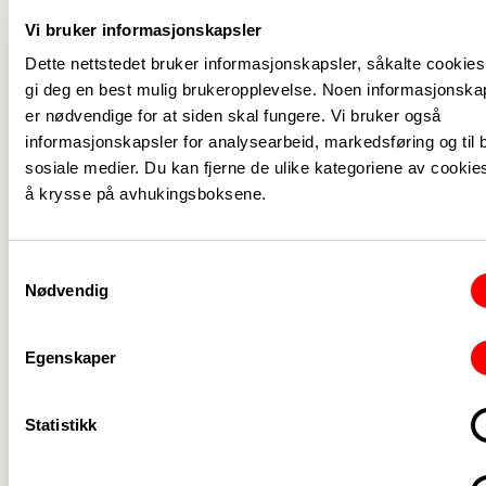
Ringsaker
20.01.2021
Vi bruker informasjonskapsler
04.02.2021,
Sel
Påmelding her
Dette nettstedet bruker informasjonskapsler, såkalte cookies,
Otta kulturhus
gi deg en best mulig brukeropplevelse. Noen informasjonska
Sykehuset
er nødvendige for at siden skal fungere. Vi bruker også
Innlandet
27.01.2021
Påmelding her
informasjonskapsler for analysearbeid, markedsføring og til b
Gjøvik
sosiale medier. Du kan fjerne de ulike kategoriene av cookie
Sykehuset
Utsatt til
å krysse på avhukingsboksene.
Innlandet Hedmark
september 2021
Sykehuset
Samtykkevalg
Innlandet
27.01.2021
Påmelding her
Nødvendig
Lillehammer
Sykehuset
Utsatt til februar
Egenskaper
Innlandet Reinsvoll
2021
Stange
28.01.2021
Utsatt til 17
Statistikk
Stor-Elvdal
februar 2021
Søndre Land
21.01.2021