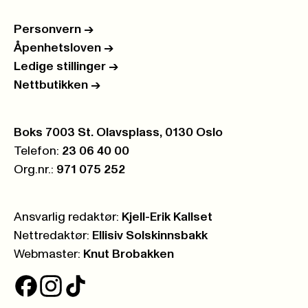
Personvern
->
Åpenhetsloven
->
Ledige stillinger
->
Nettbutikken
->
Postboks:
Boks 7003 St. Olavsplass, 0130 Oslo
Telefon:
23 06 40 00
Org.nr.:
971 075 252
Ansvarlig redaktør:
Kjell-Erik Kallset
Nettredaktør:
Ellisiv Solskinnsbakk
Webmaster:
Knut Brobakken