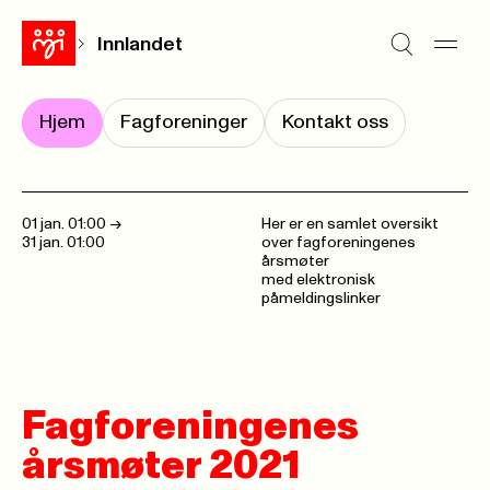
Innlandet
Hjem
Fagforeninger
Kontakt oss
01 jan. 01:00
->
Her er en samlet oversikt
31 jan. 01:00
over fagforeningenes
årsmøter
med elektronisk
påmeldingslinker
Fagforeningenes
årsmøter 2021