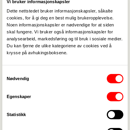
Vi bruker informasjonskapsler
Dette nettstedet bruker informasjonskapsler, såkalte
cookies, for å gi deg en best mulig brukeropplevelse.
Noen informasjonskapsler er nødvendige for at siden
skal fungere. Vi bruker også informasjonskapsler for
analysearbeid, markedsføring og til bruk i sosiale medier.
Du kan fjerne de ulike kategoriene av cookies ved å
Medlemskap
->
krysse på avhukingsboksene.
Lønn og tariff
->
Samtykkevalg
Kontakt oss
->
Nødvendig
For tillitsvalgte
->
Egenskaper
Kalender
->
Statistikk
Om Fagforbundet
->