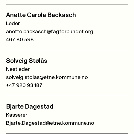
Anette Carola Backasch
Leder
anette.backasch@fagforbundet.org
467 80 598
Solveig Stølås
Nestleder
solveig.stolas@etne.kommune.no
+47 920 93 187
Bjarte Dagestad
Kasserer
Bjarte.Dagestad@etne.kommune.no