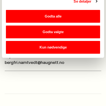
Se detaljer
Ingunn Mæland Stølås
Godta alle
Styremedlem
ingunn.stolas@etne.kommune.no
Godta valgte
+47 472 42 290
Kun nødvendige
Bergfrid Namtvedt
Styremedlem
bergfri.namtvedt@haugnett.no