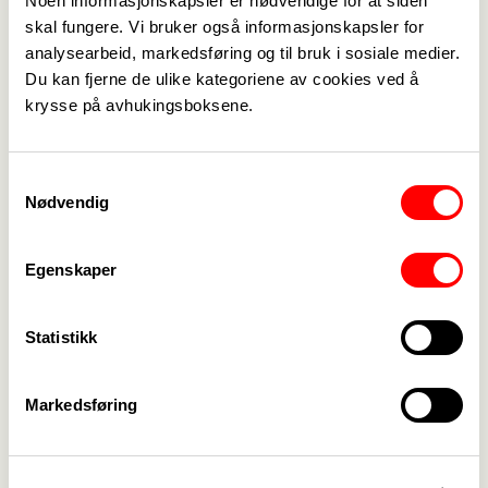
Noen informasjonskapsler er nødvendige for at siden
skal fungere. Vi bruker også informasjonskapsler for
Turid Fosse Becker
analysearbeid, markedsføring og til bruk i sosiale medier.
Du kan fjerne de ulike kategoriene av cookies ved å
Pensjonisttillitsvalgt
krysse på avhukingsboksene.
turidfossebecker@gmail.com
+47 474 09 562
Samtykkevalg
Nødvendig
Tore Block
Styremedlem
Egenskaper
tore.block@etne.kommune.no
+47 975 88 698
Statistikk
Anette Carola Backasch
Markedsføring
Hovedtillitsvalgt fagforening
fagforbundet@etne.kommune.no
+47 467 80 598