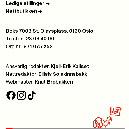
Ledige stillinger
->
Nettbutikken
->
Postboks:
Boks 7003 St. Olavsplass, 0130 Oslo
Telefon:
23 06 40 00
Org.nr.:
971 075 252
Ansvarlig redaktør:
Kjell-Erik Kallset
Nettredaktør:
Ellisiv Solskinnsbakk
Webmaster:
Knut Brobakken