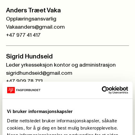
Anders Træet Vaka
Opplæringsansvarlig
Vakaanders@gmail.com
+47 977 41 417
Sigrid Hundseid
Leder yrkesseksjon kontor og administrasjon
sigridhundseid@gmail.com
+47 909 78 713
Anne Marie Aakre
Leder yrkesseksjon samferdsel og teknisk
Vi bruker informasjonskapsler
am-aakre@hotmail.com
Dette nettstedet bruker informasjonskapsler, såkalte
+47 997 78 362
cookies, for å gi deg en best mulig brukeropplevelse.