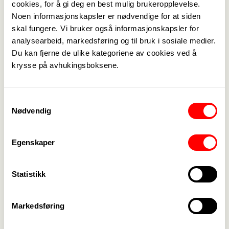
cookies, for å gi deg en best mulig brukeropplevelse.
Noen informasjonskapsler er nødvendige for at siden
skal fungere. Vi bruker også informasjonskapsler for
Medlemskap
->
analysearbeid, markedsføring og til bruk i sosiale medier.
Du kan fjerne de ulike kategoriene av cookies ved å
Lønn og tariff
->
krysse på avhukingsboksene.
Kontakt oss
->
Samtykkevalg
For tillitsvalgte
->
Nødvendig
Kalender
->
Egenskaper
Om Fagforbundet
->
Statistikk
Rettigheter i arbeidslivet
->
Brosjyrer og materiell
->
Markedsføring