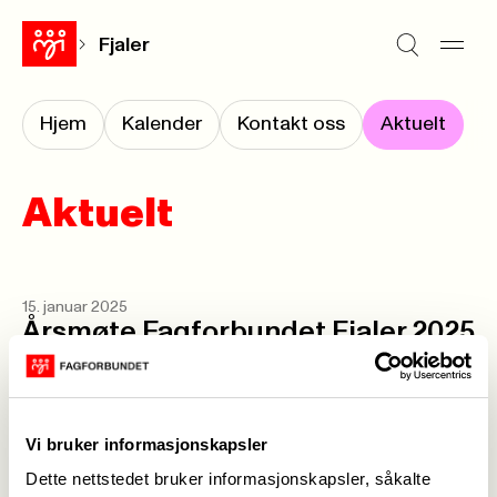
Fjaler
Hjem
Kalender
Kontakt oss
Aktuelt
Aktuelt
15. januar 2025
Årsmøte Fagforbundet Fjaler 2025
Forrige
Neste
<-
1
->
Vi bruker informasjonskapsler
Dette nettstedet bruker informasjonskapsler, såkalte