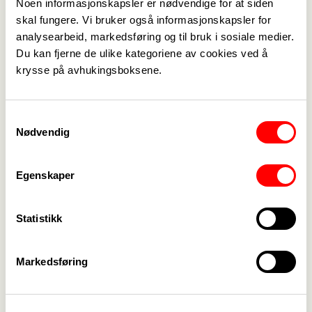
Noen informasjonskapsler er nødvendige for at siden
skal fungere. Vi bruker også informasjonskapsler for
1. februar 2019
1. februar 2019
Miljø og
analysearbeid, markedsføring og til bruk i sosiale medier.
Brannkonferansen
Du kan fjerne de ulike kategoriene av cookies ved å
brannforebyggende
2019
krysse på avhukingsboksene.
konferanse 2019
Samtykkevalg
1. februar 2019
15. januar 2019
Nødvendig
Referat etter
Årsmøte torsdag
kontaktmøte med
14.februar 2019
brannsjefen 29.1
Egenskaper
Statistikk
Forrige
Neste
<-
1
->
Markedsføring