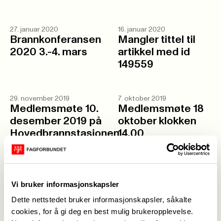
27. januar 2020
16. januar 2020
Brannkonferansen
Mangler tittel til
2020 3.-4. mars
artikkel med id
149559
29. november 2019
7. oktober 2019
Medlemsmøte 10.
Medlemsmøte 18
desember 2019 på
oktober klokken
Hovedbrannstasjonen
14.00
16.00
13. juni 2019
Vi bruker informasjonskapsler
Medlemsmøte torsdag 20 juni -
Dette nettstedet bruker informasjonskapsler, såkalte
oppmøte 15.30 i kantinen på HST.
cookies, for å gi deg en best mulig brukeropplevelse.