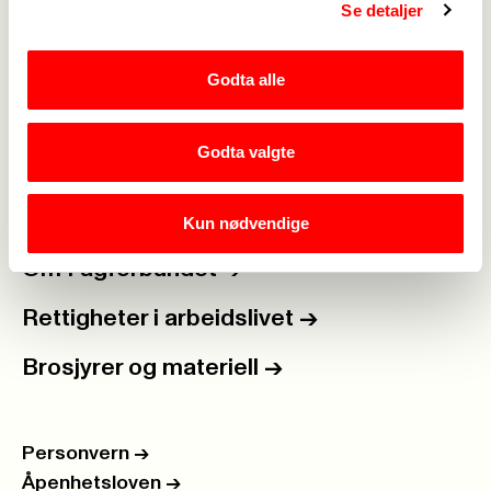
Se detaljer
Medlemskap
->
Lønn og tariff
->
Godta alle
Kontakt oss
->
Godta valgte
For tillitsvalgte
->
Kalender
->
Kun nødvendige
Om Fagforbundet
->
Rettigheter i arbeidslivet
->
Brosjyrer og materiell
->
Personvern
->
Åpenhetsloven
->