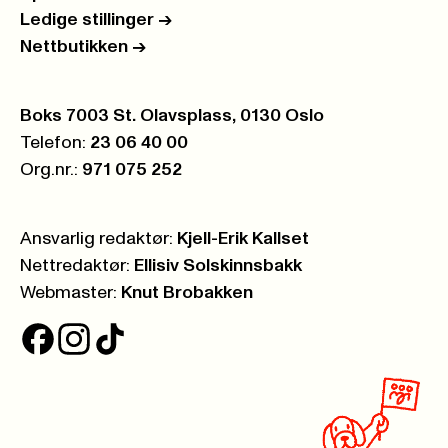
Ledige stillinger
->
Nettbutikken
->
Postboks:
Boks 7003 St. Olavsplass, 0130 Oslo
Telefon:
23 06 40 00
Org.nr.:
971 075 252
Ansvarlig redaktør:
Kjell-Erik Kallset
Nettredaktør:
Ellisiv Solskinnsbakk
Webmaster:
Knut Brobakken