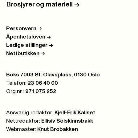
Brosjyrer og materiell
->
Personvern
->
Åpenhetsloven
->
Ledige stillinger
->
Nettbutikken
->
Postboks:
Boks 7003 St. Olavsplass, 0130 Oslo
Telefon:
23 06 40 00
Org.nr.:
971 075 252
Ansvarlig redaktør:
Kjell-Erik Kallset
Nettredaktør:
Ellisiv Solskinnsbakk
Webmaster:
Knut Brobakken