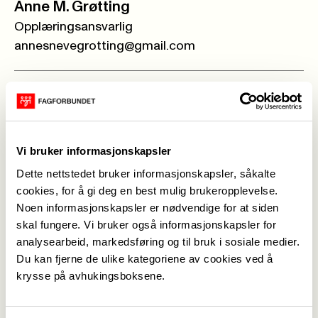
Anne M. Grøtting
Opplæringsansvarlig
annesnevegrotting@gmail.com
Bjørg Løvseth
Pensjonisttillitsvalgt
bloevseth@gmail.com
Vi bruker informasjonskapsler
Dette nettstedet bruker informasjonskapsler, såkalte
Elin Nordmeland
cookies, for å gi deg en best mulig brukeropplevelse.
HTV Osen Leder yrkesseksjon helse/sosial
Noen informasjonskapsler er nødvendige for at siden
skal fungere. Vi bruker også informasjonskapsler for
nordmelandelin@hotmail.com
analysearbeid, markedsføring og til bruk i sosiale medier.
Du kan fjerne de ulike kategoriene av cookies ved å
Nina Knutsen
krysse på avhukingsboksene.
Leder yrkesseksjon kontor/adm
nina.knutsen@afjord.kommune.no