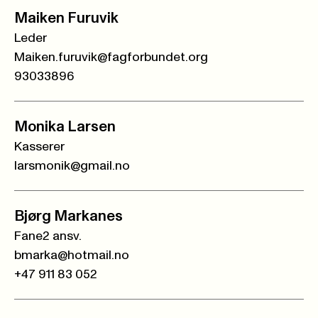
Maiken Furuvik
Leder
Maiken.furuvik@fagforbundet.org
93033896
Monika Larsen
Kasserer
larsmonik@gmail.no
Bjørg Markanes
Fane2 ansv.
bmarka@hotmail.no
+47 911 83 052