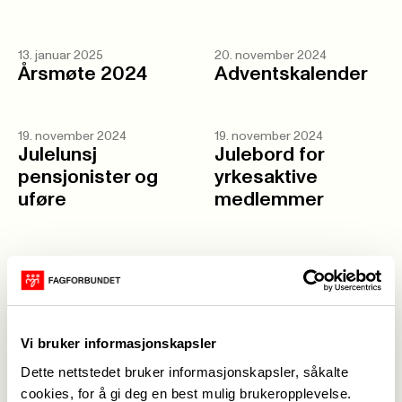
13. januar 2025
20. november 2024
Årsmøte 2024
Adventskalender
19. november 2024
19. november 2024
Julelunsj
Julebord for
pensjonister og
yrkesaktive
uføre
medlemmer
3. januar 2024
Rabatt Folketshus Bodø
Vi bruker informasjonskapsler
13. september 2023
Utdeling av
Dette nettstedet bruker informasjonskapsler, såkalte
jubileumssekker
6. oktober 2023
cookies, for å gi deg en best mulig brukeropplevelse.
Hvem er årets