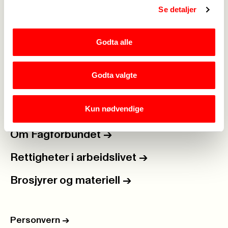
Se detaljer
Medlemskap
->
Godta alle
Lønn og tariff
->
Kontakt oss
->
Godta valgte
For tillitsvalgte
->
Kun nødvendige
Kalender
->
Om Fagforbundet
->
Rettigheter i arbeidslivet
->
Brosjyrer og materiell
->
Personvern
->