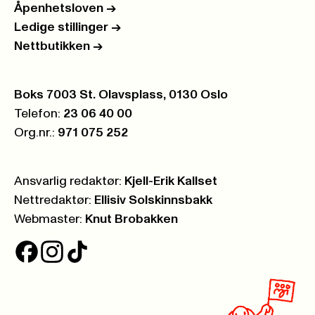
Åpenhetsloven
->
Ledige stillinger
->
Nettbutikken
->
Postboks:
Boks 7003 St. Olavsplass, 0130 Oslo
Telefon:
23 06 40 00
Org.nr.:
971 075 252
Ansvarlig redaktør:
Kjell-Erik Kallset
Nettredaktør:
Ellisiv Solskinnsbakk
Webmaster:
Knut Brobakken