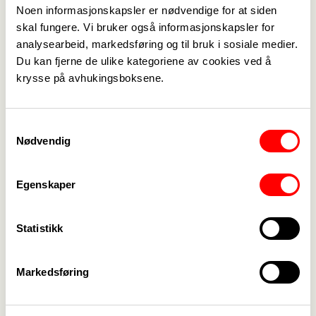
Noen informasjonskapsler er nødvendige for at siden
arbeidsgiver i
skal fungere. Vi bruker også informasjonskapsler for
sykehus?
analysearbeid, markedsføring og til bruk i sosiale medier.
Du kan fjerne de ulike kategoriene av cookies ved å
krysse på avhukingsboksene.
20. mars 2023
Fagforbundet
13. september 2023
Ungs
Invitasjon til gratis
Samtykkevalg
Sommerfestival
førpremiere av
Nødvendig
16.-18.juni 2023 på
filmen Sulis 1907
Sundvolden hotell
Egenskaper
og Utøya
Statistikk
Forrige
Neste
<-
1
->
Markedsføring