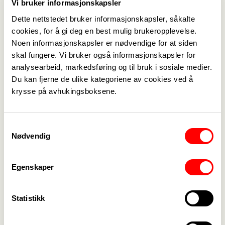
Vi bruker informasjonskapsler
Dette nettstedet bruker informasjonskapsler, såkalte
cookies, for å gi deg en best mulig brukeropplevelse.
Noen informasjonskapsler er nødvendige for at siden
skal fungere. Vi bruker også informasjonskapsler for
analysearbeid, markedsføring og til bruk i sosiale medier.
Du kan fjerne de ulike kategoriene av cookies ved å
Medlemskap
->
krysse på avhukingsboksene.
Lønn og tariff
->
Samtykkevalg
Kontakt oss
->
Nødvendig
For tillitsvalgte
->
Egenskaper
Kalender
->
Statistikk
Om Fagforbundet
->