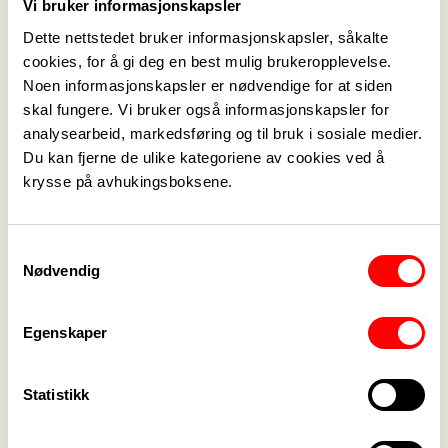
Vi bruker informasjonskapsler
Dette nettstedet bruker informasjonskapsler, såkalte
cookies, for å gi deg en best mulig brukeropplevelse.
Noen informasjonskapsler er nødvendige for at siden
skal fungere. Vi bruker også informasjonskapsler for
analysearbeid, markedsføring og til bruk i sosiale medier.
Du kan fjerne de ulike kategoriene av cookies ved å
Medlemskap
->
krysse på avhukingsboksene.
Lønn og tariff
->
Samtykkevalg
Kontakt oss
->
Nødvendig
For tillitsvalgte
->
Egenskaper
Kalender
->
Statistikk
Om Fagforbundet
->