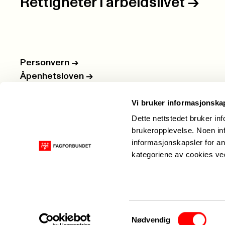
Rettigheter i arbeidslivet
->
Personvern
->
Åpenhetsloven
->
Ledige stillinger
->
Vi bruker informasjonska
Nettbutikken
->
Dette nettstedet bruker in
brukeropplevelse. Noen inf
informasjonskapsler for an
kategoriene av cookies v
Samtykkevalg
Nødvendig