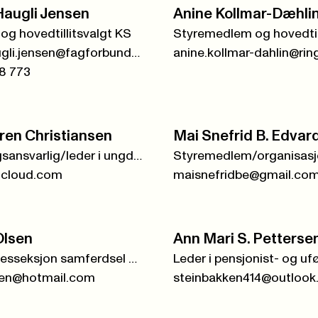
 Haugli Jensen
Anine Kollmar-Dæhli
og hovedtillitsvalgt KS
linn.eli.haugli.jensen@fagforbundet.org
8 773
ren Christiansen
Mai Snefrid B. Edvar
Opplæringsansvarlig/leder i ungdomsutvalget
icloud.com
maisnefridbe@gmail.co
Olsen
Ann Mari S. Petterse
Leder i yrkesseksjon samferdsel og teknisk
sen@hotmail.com
steinbakken414@outloo