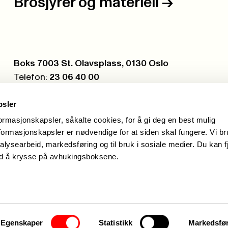
Brosjyrer og materiell
->
Postboks:
Boks 7003 St. Olavsplass, 0130 Oslo
Telefon:
23 06 40 00
Org.nr.:
971 075 252
psler
formasjonskapsler, såkalte cookies, for å gi deg en best mulig
ormasjonskapsler er nødvendige for at siden skal fungere. Vi b
alysearbeid, markedsføring og til bruk i sosiale medier. Du kan f
ed å krysse på avhukingsboksene.
Egenskaper
Statistikk
Markedsfø