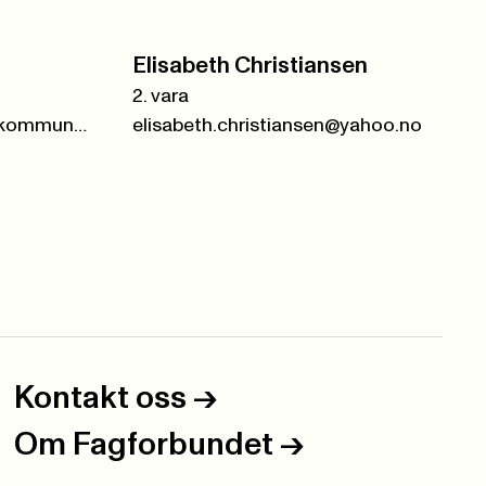
Elisabeth Christiansen
2. vara
trond.skaug2@ringsaker.kommune.no
elisabeth.christiansen@yahoo.no
Kontakt oss
->
Om Fagforbundet
->