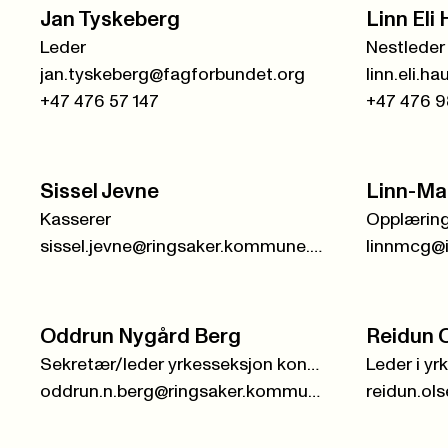
Jan Tyskeberg
Linn Eli
Leder
Nestleder 
jan.tyskeberg@fagforbundet.org
+47 476 57 147
+47 476 9
Sissel Jevne
Linn-Ma
Kasserer
sissel.jevne@ringsaker.kommune.no
linnmcg@
Oddrun Nygård Berg
Reidun 
Sekretær/leder yrkesseksjon kontor og administrasjon
oddrun.n.berg@ringsaker.kommune.no
reidun.ol