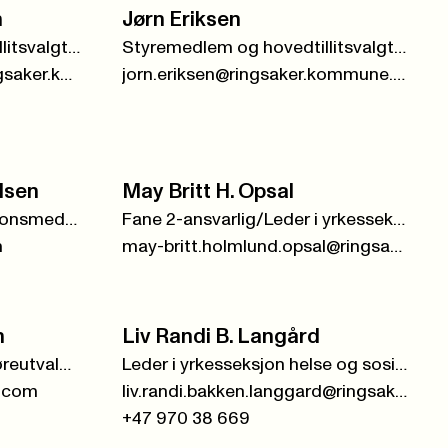
n
Jørn Eriksen
Styremedlem og hovedtillitsvalgt KS
Styremedlem og hovedtillitsvalgt KS
anine.kollmar-dahlin@ringsaker.kommune.no
jorn.eriksen@ringsaker.kommune.no
dsen
May Britt H. Opsal
Styremedlem/organisasjonsmedarbeider
Fane 2-ansvarlig/Leder i yrkesseksjon kirke, kultur og oppvekst
m
may-britt.holmlund.opsal@ringsaker.kommune.no
n
Liv Randi B. Langård
Leder i pensjonist- og uføreutvalget
Leder i yrkesseksjon helse og sosial
k.com
liv.randi.bakken.langgard@ringsaker.kommune.no
+47 970 38 669