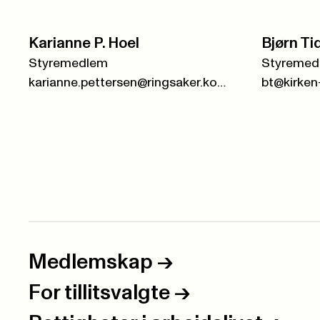
Karianne P. Hoel
Bjørn T
Styremedlem
Styremed
karianne.pettersen@ringsaker.kommune.no
bt@kirken
Medlemskap
->
For tillitsvalgte
->