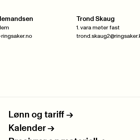
idemandsen
Trond Skaug
lem
1. vara møter fast
-ringsaker.no
Lønn og tariff
->
Kalender
->