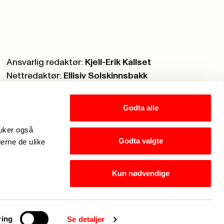
Ansvarlig redaktør:
Kjell-Erik Kallset
Nettredaktør:
Ellisiv Solskinnsbakk
Webmaster:
Knut Brobakken
Godta alle
ruker også
Godta valgte
jerne de ulike
Kun nødvendige
Hei, jeg er Fagforbundets chatbot. Hva kan jeg hje
ring
Se detaljer