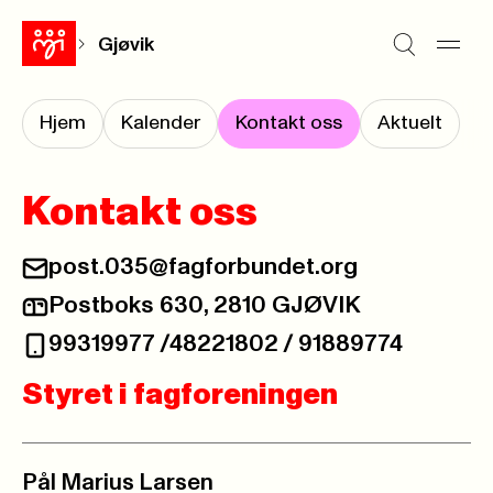
Gjøvik
Hjem
Kalender
Kontakt oss
Aktuelt
Kontakt oss
post.035@fagforbundet.org
Postboks 630, 2810 GJØVIK
99319977 /48221802 / 91889774
Styret i fagforeningen
Pål Marius Larsen