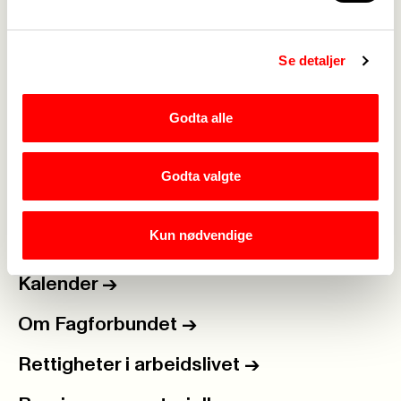
Se detaljer
Godta alle
Medlemskap
->
Lønn og tariff
->
Godta valgte
Kontakt oss
->
Kun nødvendige
For tillitsvalgte
->
Kalender
->
Om Fagforbundet
->
Rettigheter i arbeidslivet
->