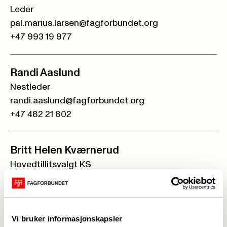
Leder
pal.marius.larsen@fagforbundet.org
+47 993 19 977
Randi Aaslund
Nestleder
randi.aaslund@fagforbundet.org
+47 482 21 802
Britt Helen Kværnerud
Hovedtillitsvalgt KS
britt-helen.kvarnerud@gjovik.kommune.no
+47 918 89 774
Vi bruker informasjonskapsler