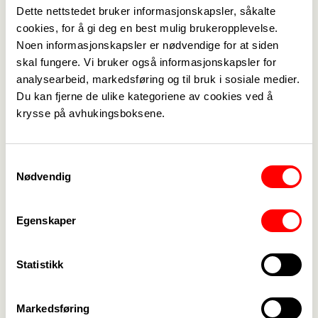
Randi Aaslund
Dette nettstedet bruker informasjonskapsler, såkalte
Hovedtillitsvalgt KS
cookies, for å gi deg en best mulig brukeropplevelse.
randi.aaslund@gjovik.kommune.no
Noen informasjonskapsler er nødvendige for at siden
+47 482 21 802
skal fungere. Vi bruker også informasjonskapsler for
analysearbeid, markedsføring og til bruk i sosiale medier.
Du kan fjerne de ulike kategoriene av cookies ved å
Lene Toppen
krysse på avhukingsboksene.
Hovedtillitsvalgt KS
lene.toppen@gjovik.kommune.no
Samtykkevalg
+47 959 19 502
Nødvendig
Pål Marius Larsen
Egenskaper
Hovedtillitsvalgt KS
pal-marius.larsen@gjovik.kommune.no
Statistikk
+47 993 19 977
Markedsføring