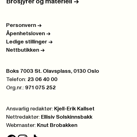
Brosjyrer og materiell
->
Personvern
->
Åpenhetsloven
->
Ledige stillinger
->
Nettbutikken
->
Postboks:
Boks 7003 St. Olavsplass, 0130 Oslo
Telefon:
23 06 40 00
Org.nr.:
971 075 252
Ansvarlig redaktør:
Kjell-Erik Kallset
Nettredaktør:
Ellisiv Solskinnsbakk
Webmaster:
Knut Brobakken