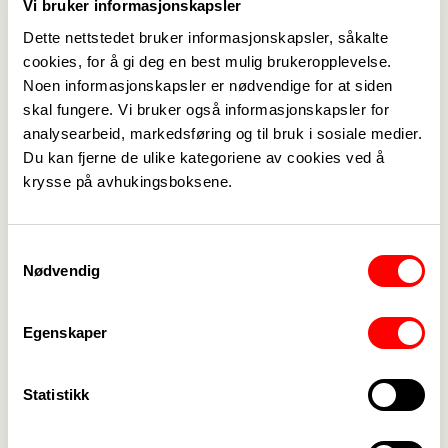
Vi bruker informasjonskapsler
Dette nettstedet bruker informasjonskapsler, såkalte
cookies, for å gi deg en best mulig brukeropplevelse.
Noen informasjonskapsler er nødvendige for at siden
skal fungere. Vi bruker også informasjonskapsler for
analysearbeid, markedsføring og til bruk i sosiale medier.
Du kan fjerne de ulike kategoriene av cookies ved å
Medlemskap
->
krysse på avhukingsboksene.
Lønn og tariff
->
Samtykkevalg
Kontakt oss
->
Nødvendig
For tillitsvalgte
->
Egenskaper
Kalender
->
Statistikk
Om Fagforbundet
->