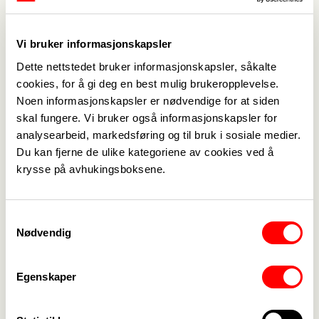
Siv Solheim
Leder
Vi bruker informasjonskapsler
siv.solheim@krodsherad.kommune.no
Dette nettstedet bruker informasjonskapsler, såkalte
+47 979 39 491
cookies, for å gi deg en best mulig brukeropplevelse.
Noen informasjonskapsler er nødvendige for at siden
skal fungere. Vi bruker også informasjonskapsler for
analysearbeid, markedsføring og til bruk i sosiale medier.
Du kan fjerne de ulike kategoriene av cookies ved å
krysse på avhukingsboksene.
Medlemskap
->
Samtykkevalg
Nødvendig
Lønn og tariff
->
Kontakt oss
->
Egenskaper
For tillitsvalgte
->