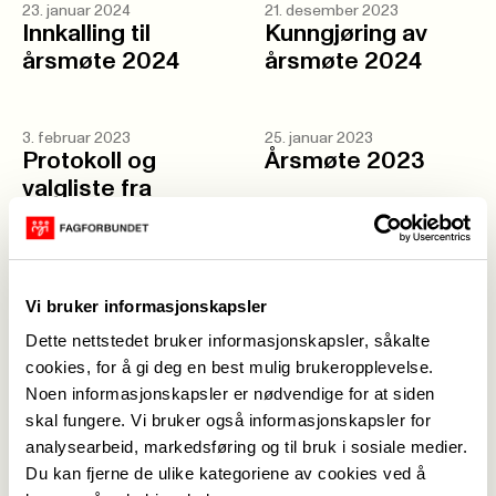
23. januar 2024
21. desember 2023
Innkalling til
Kunngjøring av
årsmøte 2024
årsmøte 2024
3. februar 2023
25. januar 2023
Protokoll og
Årsmøte 2023
valgliste fra
årsmøte 2023
16. desember 2022
26. oktober 2022
Vi bruker informasjonskapsler
Kunngjøring av
TV-aksjonen
Dette nettstedet bruker informasjonskapsler, såkalte
årsmøte 2023
"Leger uten
cookies, for å gi deg en best mulig brukeropplevelse.
grenser"
Noen informasjonskapsler er nødvendige for at siden
skal fungere. Vi bruker også informasjonskapsler for
analysearbeid, markedsføring og til bruk i sosiale medier.
1. juli 2022
Sommerhilsen 2022
Du kan fjerne de ulike kategoriene av cookies ved å