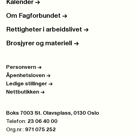
Kalender
->
Om Fagforbundet
->
Rettigheter i arbeidslivet
->
Brosjyrer og materiell
->
Personvern
->
Åpenhetsloven
->
Ledige stillinger
->
Nettbutikken
->
Postboks:
Boks 7003 St. Olavsplass, 0130 Oslo
Telefon:
23 06 40 00
Org.nr.:
971 075 252