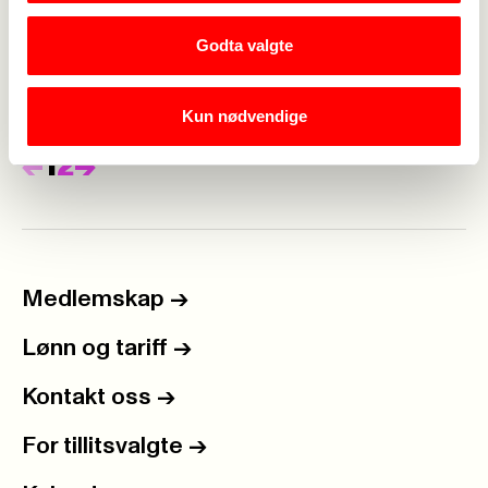
HELSESEKRETÆRENES
DAG 1. FEBRUAR
Godta valgte
2020
Kun nødvendige
Forrige
Neste
<-
1
2
->
Medlemskap
->
Lønn og tariff
->
Kontakt oss
->
For tillitsvalgte
->