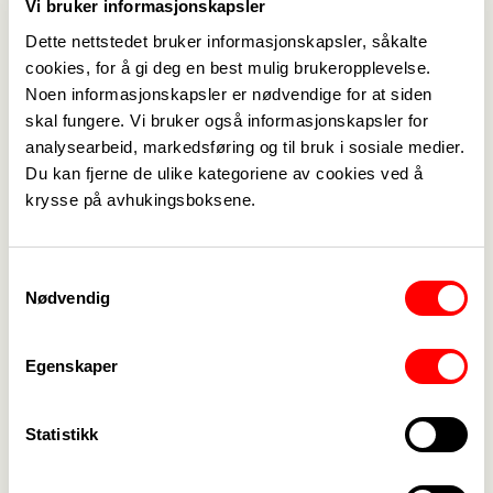
Vi bruker informasjonskapsler
Dette nettstedet bruker informasjonskapsler, såkalte
cookies, for å gi deg en best mulig brukeropplevelse.
Noen informasjonskapsler er nødvendige for at siden
skal fungere. Vi bruker også informasjonskapsler for
analysearbeid, markedsføring og til bruk i sosiale medier.
Du kan fjerne de ulike kategoriene av cookies ved å
Medlemskap
->
krysse på avhukingsboksene.
Lønn og tariff
->
Samtykkevalg
Kontakt oss
->
Nødvendig
For tillitsvalgte
->
Egenskaper
Kalender
->
Statistikk
Om Fagforbundet
->