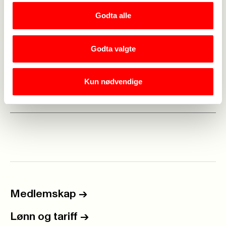
knut-arne@eikaas.net
Godta alle
+47 948 57 300
Godta valgte
Geir Tellev Homme
Hovedtillitsvalgt fagforening
geir.tellef.homme@amli.kommune.no
Kun nødvendige
+47 916 70 017
Medlemskap
->
Lønn og tariff
->