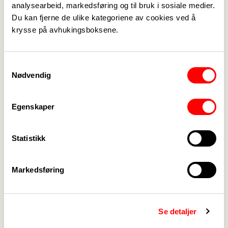
analysearbeid, markedsføring og til bruk i sosiale medier.
+47 957 35 306
Du kan fjerne de ulike kategoriene av cookies ved å
krysse på avhukingsboksene.
Gunhild Moe
Pensjonisttillitsvalgt
Samtykkevalg
Nødvendig
Olaf.sundstol.moe@vabb.no
+47 481 05 650
Egenskaper
Reidun Valle
Statistikk
Styremedlem
reidunvalle@hotmail.com
+47 416 97 063
Markedsføring
Knut-Arne Eikås
Se detaljer
Styremedlem