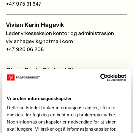
+47 975 31 647
Vivian Karin Hagevik
Leder yrkesseksjon kontor og administrasjon
vivianhagevik@hotmail.com
+47 926 06 208
Olaug Bente Båsland Gjermones
Leder yrkesseksjon kirke, kultur og oppvekst
obentegjermones@hotmail.com
+47 907 30 122
Vi bruker informasjonskapsler
Dette nettstedet bruker informasjonskapsler, såkalte
cookies, for å gi deg en best mulig brukeropplevelse.
Geir Berge
Noen informasjonskapsler er nødvendige for at siden
Leder yrkesseksjon samferdsel og teknisk
skal fungere. Vi bruker også informasjonskapsler for
geir_berge@hotmail.com