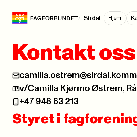
Sirdal
Hjem
Ka
Kontakt oss
camilla.ostrem@sirdal.kom
v/Camilla Kjørmo Østrem, R
+47 948 63 213
Styret i fagforeni