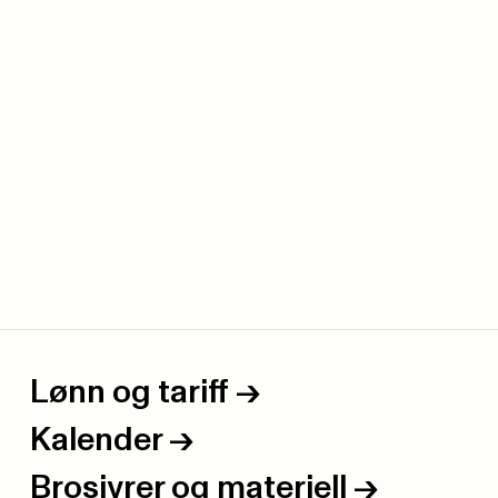
Lønn og tariff
->
Kalender
->
Brosjyrer og materiell
->