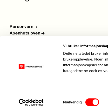
Personvern
->
Åpenhetsloven
->
Ledige stillinger
->
Vi bruker informasjonska
Nettbutikken
->
Dette nettstedet bruker in
brukeropplevelse. Noen inf
informasjonskapsler for an
kategoriene av cookies v
Samtykkevalg
Nødvendig