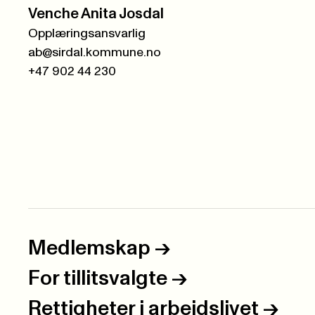
Venche Anita Josdal
Opplæringsansvarlig
ab@sirdal.kommune.no
+47 902 44 230
Medlemskap
->
For tillitsvalgte
->
Rettigheter i arbeidslivet
->