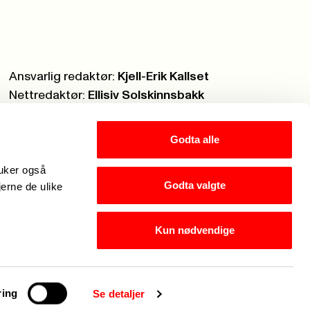
Ansvarlig redaktør:
Kjell-Erik Kallset
Nettredaktør:
Ellisiv Solskinnsbakk
Webmaster:
Knut Brobakken
Godta alle
ruker også
Godta valgte
jerne de ulike
Kun nødvendige
eg er Fagforbundets chatbot. Hva kan jeg hjelpe med?
ring
Se detaljer