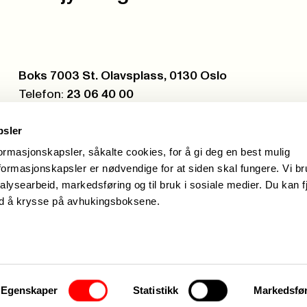
Postboks:
Boks 7003 St. Olavsplass, 0130 Oslo
Telefon:
23 06 40 00
Org.nr.:
971 075 252
psler
formasjonskapsler, såkalte cookies, for å gi deg en best mulig
ormasjonskapsler er nødvendige for at siden skal fungere. Vi b
alysearbeid, markedsføring og til bruk i sosiale medier. Du kan f
ed å krysse på avhukingsboksene.
Hei, j
Egenskaper
Statistikk
Markedsfø