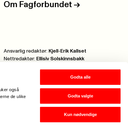
Om Fagforbundet
->
Ansvarlig redaktør:
Kjell-Erik Kallset
Nettredaktør:
Ellisiv Solskinnsbakk
Webmaster:
Knut Brobakken
Godta alle
ruker også
Godta valgte
jerne de ulike
Kun nødvendige