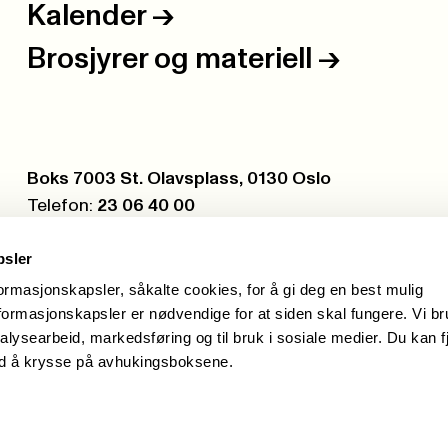
Kalender
->
Brosjyrer og materiell
->
Postboks:
Boks 7003 St. Olavsplass, 0130 Oslo
Telefon:
23 06 40 00
Org.nr.:
971 075 252
psler
formasjonskapsler, såkalte cookies, for å gi deg en best mulig
ormasjonskapsler er nødvendige for at siden skal fungere. Vi b
alysearbeid, markedsføring og til bruk i sosiale medier. Du kan f
ed å krysse på avhukingsboksene.