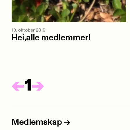
10. oktober 2019
Hei,alle medlemmer!
Forrige
Neste
<-
1
->
Medlemskap
->