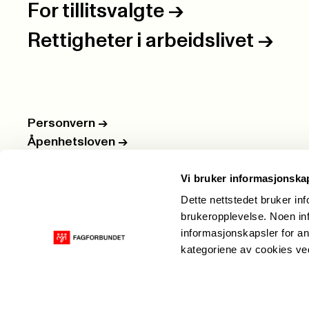
For tillitsvalgte
->
Rettigheter i arbeidslivet
->
Personvern
->
Åpenhetsloven
->
Ledige stillinger
->
Vi bruker informasjonska
Nettbutikken
->
Dette nettstedet bruker in
brukeropplevelse. Noen inf
informasjonskapsler for an
kategoriene av cookies v