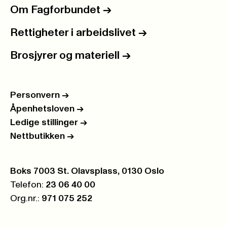
Om Fagforbundet
->
Rettigheter i arbeidslivet
->
Brosjyrer og materiell
->
Personvern
->
Åpenhetsloven
->
Ledige stillinger
->
Nettbutikken
->
Postboks:
Boks 7003 St. Olavsplass, 0130 Oslo
Telefon:
23 06 40 00
Org.nr.:
971 075 252