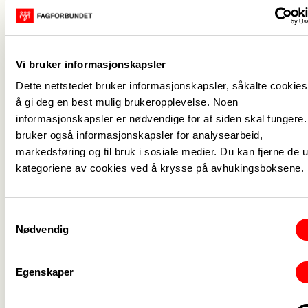
Fikk på plass forskuttering av
sykelønn
Vi bruker informasjonskapsler
Fagforbundet fikk også innfridd kravet om
Dette nettstedet bruker informasjonskapsler, såkalte cookies,
å gi deg en best mulig brukeropplevelse. Noen
forskuttering av syke-, pleie- og foreldrepenger,
informasjonskapsler er nødvendige for at siden skal fungere.
slik systemet fungerer for de fleste arbeidstakere
bruker også informasjonskapsler for analysearbeid,
i Norge.
markedsføring og til bruk i sosiale medier. Du kan fjerne de u
– Nå vil også brukerstyrte personlige assistenter
kategoriene av cookies ved å krysse på avhukingsboksene.
være sikret å få utbetalt lønna selv om de blir syke.
Det gir økonomisk trygghet og forutsigbarhet og
var viktig å få på plass, sier Mollestad.
Samtykkevalg
Nødvendig
Les mer om resultatet i protokollen (pdf)
3. juli: Resultatet har vært på uravstemning blant
medlemmene og blitt godkjent.
Egenskaper