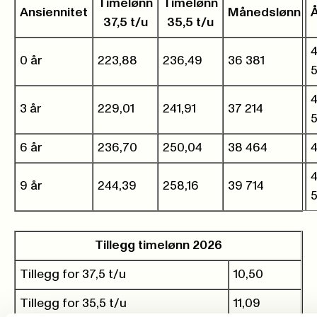
Timelønn
Timelønn
Ansiennitet
Månedslønn
37,5 t/u
35,5 t/u
0 år
223,88
236,49
36 381
3 år
229,01
241,91
37 214
6 år
236,70
250,04
38 464
4
9 år
244,39
258,16
39 714
Tillegg timelønn 2026
Tillegg for 37,5 t/u
10,50
Tillegg for 35,5 t/u
11,09