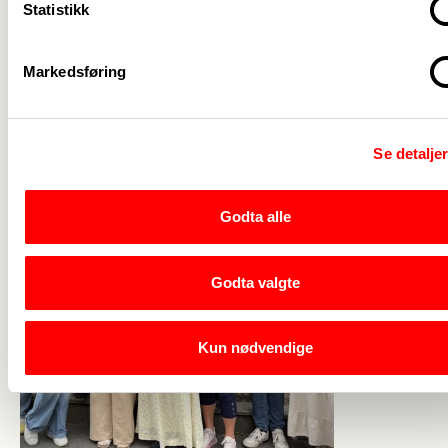
Statistikk
Les også
Markedsføring
Se detalje
Godta alle
Godta valgte
3. mars 2022
Lønnsoppg
Kun nødvendige