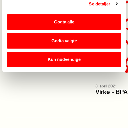
Se detaljer
Godta alle
Godta valgte
3. mars 2022
Lønnsoppgjøret 2026
Kun nødvendige
8. april 2021
Virke - BPA