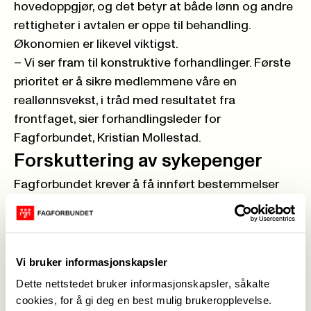
hovedoppgjør, og det betyr at både lønn og andre
rettigheter i avtalen er oppe til behandling.
Økonomien er likevel viktigst.
– Vi ser fram til konstruktive forhandlinger. Første
prioritet er å sikre medlemmene våre en
reallønnsvekst, i tråd med resultatet fra
frontfaget, sier forhandlingsleder for
Fagforbundet, Kristian Mollestad.
Forskuttering av sykepenger
Fagforbundet krever å få innført bestemmelser
om forskuttering av syke-, pleie- og
foreldrepenger. Det gir økonomisk trygghet fordi
ansatte da vil være sikret å få utbetalt lønna selv
om de blir syke. Nær 80 prosent av arbeidstakere i
Vi bruker informasjonskapsler
Norge har allerede denne rettigheten.
Dette nettstedet bruker informasjonskapsler, såkalte
– Slik fungerer systemet for de fleste
cookies, for å gi deg en best mulig brukeropplevelse.