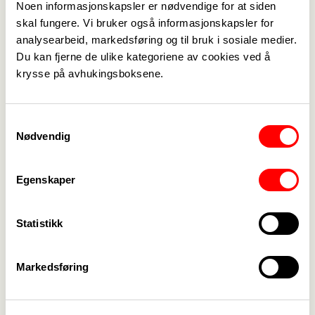
arbeidstakere i Norge, og d
ette er en avtale som vi
Noen informasjonskapsler er nødvendige for at siden
skal fungere. Vi bruker også informasjonskapsler for
ønsker å forbedre. Nå vil vi også på dette området
analysearbeid, markedsføring og til bruk i sosiale medier.
få innført bestemmelser for forskuttering av
Du kan fjerne de ulike kategoriene av cookies ved å
syke-, pleie- og foreldrepenger, sier Mollestad.
krysse på avhukingsboksene.
Det er satt av en dag til forhandling, 16. juni. Hvis
partene ikke blir enige, går oppgjøret videre til
mekling.
Samtykkevalg
Nødvendig
Avtalen som forhandles om (Virke 007) gjelder
brukerstyrte personlige assistenter og
funksjonsassistenter.
Egenskaper
Statistikk
Les også
Markedsføring