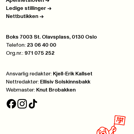
Åpenhetsloven
->
Ledige stillinger
->
Nettbutikken
->
Postboks:
Boks 7003 St. Olavsplass, 0130 Oslo
Telefon:
23 06 40 00
Org.nr.:
971 075 252
Ansvarlig redaktør:
Kjell-Erik Kallset
Nettredaktør:
Ellisiv Solskinnsbakk
Webmaster:
Knut Brobakken