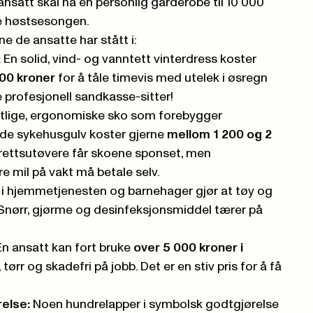
satt skal ha en personlig garderobe til 10 000
ve høstsesongen.
e de ansatte har stått i:
:
En solid, vind- og vanntett vinterdress koster
00 kroner
for å tåle timevis med utelek i øsregn
 profesjonell sandkasse-sitter!
lige, ergonomiske sko som forebygger
rde sykehusgulv koster gjerne
mellom 1 200 og 2
rettsutøvere får skoene sponset, men
e mil på vakt må betale selv.
 i hjemmetjenesten og barnehager gjør at tøy og
. Snørr, gjørme og desinfeksjonsmiddel tærer på
n ansatt kan fort bruke
over 5 000 kroner i
ørr og skadefri på jobb. Det er en stiv pris for å få
relse:
Noen hundrelapper i symbolsk godtgjørelse