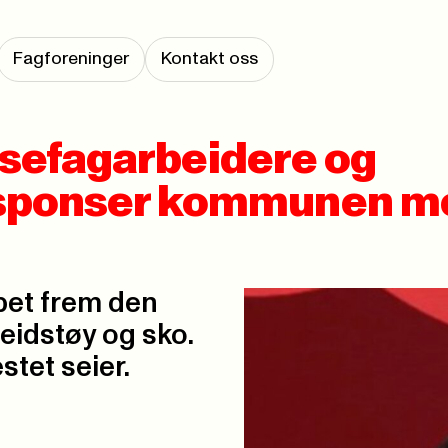
Fagforeninger
Kontakt oss
elsefagarbeidere og
sponser kommunen me
pet frem den
eidstøy og sko.
stet seier.