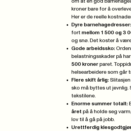
om at en god barnehagean
kroner bare for å overle
Her er de reelle kostnaden
Dyre barnehagedresser
fort
mellom 1 500 og 3 0
og snø. Det koster å være
Gode arbeidssko:
Ordent
belastningsskader på ha
500 kroner
paret. Toppid
helsearbeidere som går tr
Flere skift årlig:
Slitasjen
sko må byttes ut jevnlig
tekstilene.
Enorme summer totalt:
E
året
på å holde seg varm, t
lov til å gå på jobb.
Urettferdig klesgodtgjø