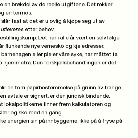
en brøkdel av de reelle utgiftene. Det rekker
 og en termos.
lår fast at det er ulovlig å kjøpe seg ut av
 utleveres
etter behov.
kestillingskamp. Det har i alle år vært en selvfølge
får flunkende nye vernesko og kjeledresser.
 barnehagen eller pleier våre syke, har måttet ta
 hjemmefra. Den forskjellsbehandlingen er det
n blir en tom papirbestemmelse på grunn av trange
 avtale er signert, er den juridisk bindende.
 lokalpolitikerne finner frem kalkulatoren og
il klær og sko med én gang.
e energien sin på innbyggerne, ikke på å fryse på