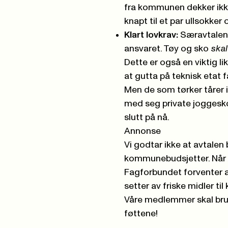
fra kommunen dekker ikke 
knapt til et par ullsokker
Klart lovkrav:
Særavtalen s
ansvaret. Tøy og sko
skal
Dette er også en viktig li
at gutta på teknisk etat 
Men de som tørker tårer i
med seg private joggesko
slutt på nå.
Annonse
Vi godtar ikke at avtale
kommunebudsjetter. Når en
Fagforbundet forventer at
setter av friske midler t
Våre medlemmer skal bruk
føttene!