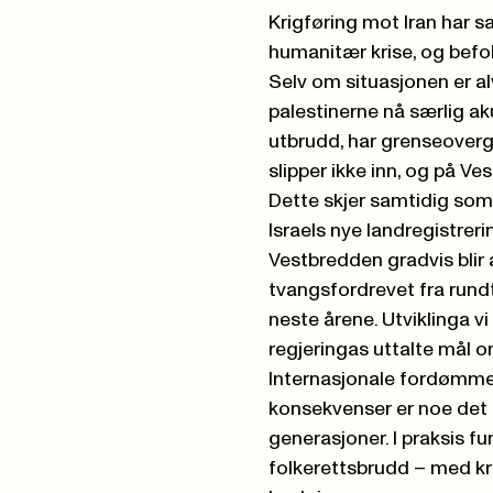
Krigføring mot Iran har sat
humanitær krise, og befol
Selv om situasjonen er alv
palestinerne nå særlig ak
utbrudd, har grenseoverg
slipper ikke inn, og på V
Dette skjer samtidig som
Israels nye landregistrer
Vestbredden gradvis blir a
tvangsfordrevet fra rund
neste årene. Utviklinga 
regjeringas uttalte mål om
Internasjonale fordømmel
konsekvenser er noe det 
generasjoner. I praksis fu
folkerettsbrudd – med kre