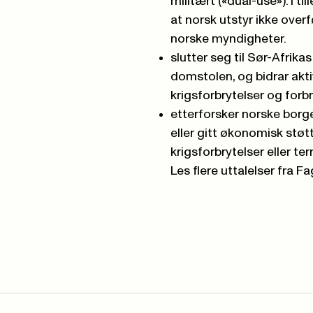
militært («dual-use»). I til
at norsk utstyr ikke overf
norske myndigheter.
slutter seg til Sør-Afrik
domstolen, og bidrar aktiv
krigsforbrytelser og for
etterforsker norske borge
eller gitt økonomisk støtt
krigsforbrytelser eller t
Les flere uttalelser fra F