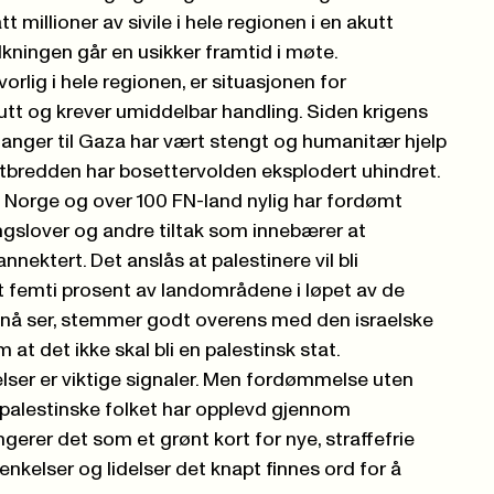
t millioner av sivile i hele regionen i en akutt
kningen går en usikker framtid i møte.
orlig i hele regionen, er situasjonen for
utt og krever umiddelbar handling. Siden krigens
anger til Gaza har vært stengt og humanitær hjelp
estbredden har bosettervolden eksplodert uhindret.
 Norge og over 100 FN-land nylig har fordømt
ingslover og andre tiltak som innebærer at
nnektert. Det anslås at palestinere vil bli
t femti prosent av landområdene i løpet av de
vi nå ser, stemmer godt overens med den israelske
 at det ikke skal bli en palestinsk stat.
ser er viktige signaler. Men fordømmelse uten
palestinske folket har opplevd gjennom
ngerer det som et grønt kort for nye, straffefrie
nkelser og lidelser det knapt finnes ord for å