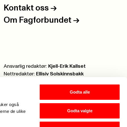
Kontakt oss
->
Om Fagforbundet
->
Ansvarlig redaktør:
Kjell-Erik Kallset
Nettredaktør:
Ellisiv Solskinnsbakk
Webmaster:
Knut Brobakken
Godta alle
ruker også
Godta valgte
jerne de ulike