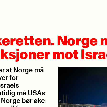
keretten. Norge 
nksjoner mot Isra
er at Norge må
ver for
Israels
amtidig må USAs
. Norge bør øke