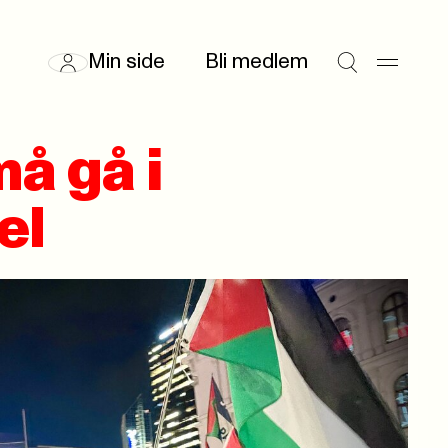
Min side
Bli medlem
må gå i
el