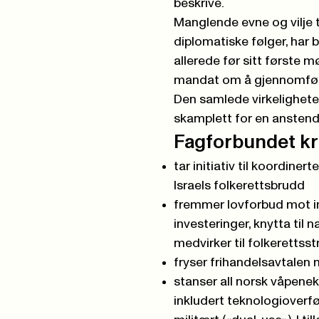
beskrive.
Manglende evne og vilje t
diplomatiske følger, har b
allerede før sitt første 
mandat om å gjennomføre
Den samlede virkeligheten
skamplett for en anstendi
Fagforbundet kre
tar initiativ til koordine
Israels folkerettsbrudd
fremmer lovforbud mot im
investeringer, knytta til
medvirker til folkerettss
fryser frihandelsavtalen 
stanser all norsk våpenek
inkludert teknologioverfø