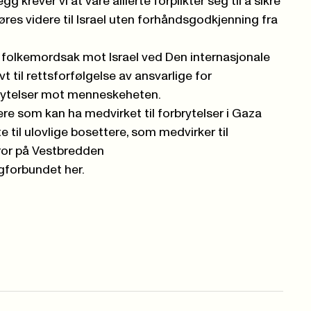
legg krever vi at våre allierte forplikter seg til å sikre
øres videre til Israel uten forhåndsgodkjenning fra
as folkemordsak mot Israel ved Den internasjonale
t til rettsforfølgelse av ansvarlige for
brytelser mot menneskeheten.
re som kan ha medvirket til forbrytelser i Gaza
e til ulovlige bosettere, som medvirker til
error på Vestbredden
agforbundet her.