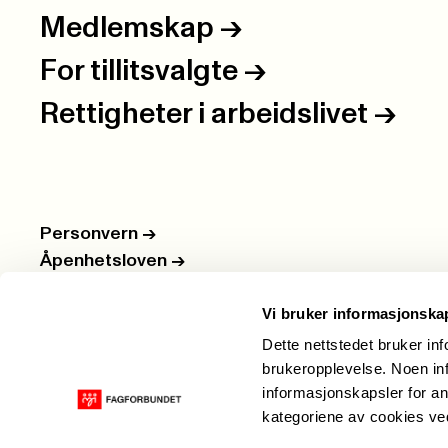
Medlemskap
->
For tillitsvalgte
->
Rettigheter i arbeidslivet
->
Personvern
->
Åpenhetsloven
->
Ledige stillinger
->
Vi bruker informasjonska
Nettbutikken
->
Dette nettstedet bruker in
brukeropplevelse. Noen inf
informasjonskapsler for an
kategoriene av cookies v