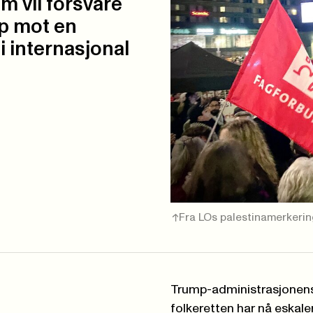
om vil forsvare
pp mot en
 i internasjonal
Fra LOs palestinamerkerin
Trump-administrasjonens 
folkeretten har nå eskalert