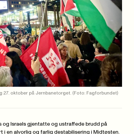
g 27. oktober på Jernbanetorget.
(Foto: Fagforbundet)
og Israels gjentatte og ustraffede brudd på
 i en alvorlig og farlig destabilisering i Midtøsten.