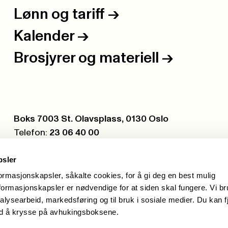
Lønn og tariff
->
Kalender
->
Brosjyrer og materiell
->
Postboks:
Boks 7003 St. Olavsplass, 0130 Oslo
Telefon:
23 06 40 00
Org.nr.:
971 075 252
psler
formasjonskapsler, såkalte cookies, for å gi deg en best mulig
ormasjonskapsler er nødvendige for at siden skal fungere. Vi b
alysearbeid, markedsføring og til bruk i sosiale medier. Du kan f
ed å krysse på avhukingsboksene.