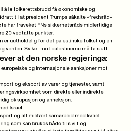
il å la folkerettsbrudd få økonomiske og
idratt til at president Trumps såkalte «fredsråd»
møte har fraveket FNs sikkerhetsråds midlertidige
 20 vedtatte punkter.
 er uutholdelig for det palestinske folket og en
g verden. Sviket mot palestinerne må ta slutt.
ver at den norske regjeringa:
rte europeiske og internasjonale sanksjoner mot
port og eksport av varer og tjenester, samt
 næringsvirksomhet som direkte eller indirekte
tridig okkupasjon og anneksjon.
med Israel
sport og alt militært samarbeid med Israel,
ring som kan brukes både til sivilt og