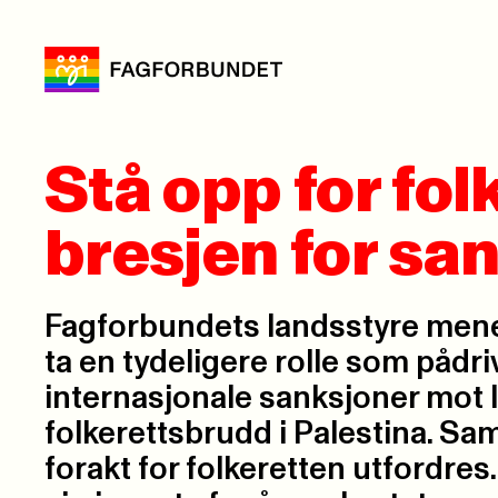
Stå opp for fol
bresjen for sa
Fagforbundets landsstyre men
ta en tydeligere rolle som pådri
internasjonale sanksjoner mot 
folkerettsbrudd i Palestina. S
forakt for folkeretten utfordres