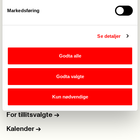
Jan.tyskeberg@fagforbundet.org
Markedsføring
Se detaljer
Godta alle
Medlemskap
->
Godta valgte
Lønn og tariff
->
Kun nødvendige
Kontakt oss
->
For tillitsvalgte
->
Kalender
->