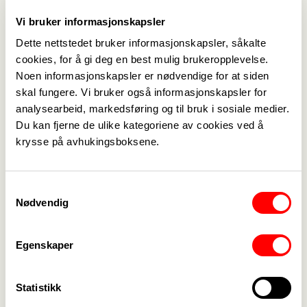
årsmøte 28. januar 2026 kl. 18.00.
Vi bruker informasjonskapsler
Sted: Wood hotell i Brumunddal, Tårnvegen 55.
Dette nettstedet bruker informasjonskapsler, såkalte
cookies, for å gi deg en best mulig brukeropplevelse.
Forslag som ønskes behandlet på årsmøtet må
Noen informasjonskapsler er nødvendige for at siden
være styret i hende innen 31.12.2025.
skal fungere. Vi bruker også informasjonskapsler for
analysearbeid, markedsføring og til bruk i sosiale medier.
Forslagene sendes på epost til styreleder Jan
Du kan fjerne de ulike kategoriene av cookies ved å
Tyskeberg,
jan.tyskeberg@fagforbundet.org
eller
krysse på avhukingsboksene.
leveres i postkasse ved inngangsdør til
Sjurstuvegen 2 A.
Samtykkevalg
Nødvendig
Med vennlig hilsen
Egenskaper
Styret i Fagforbundet Ringsaker
v/ Jan Tyskeberg
Statistikk
Leder