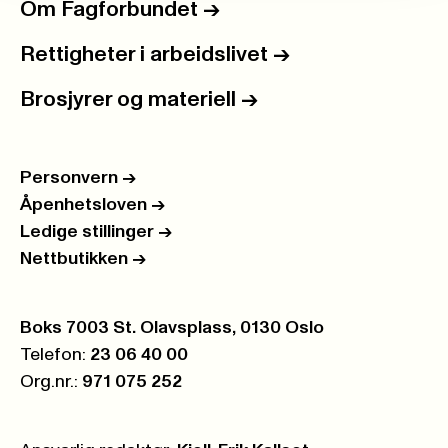
Om Fagforbundet
->
Rettigheter i arbeidslivet
->
Brosjyrer og materiell
->
Personvern
->
Åpenhetsloven
->
Ledige stillinger
->
Nettbutikken
->
Postboks:
Boks 7003 St. Olavsplass, 0130 Oslo
Telefon:
23 06 40 00
Org.nr.:
971 075 252