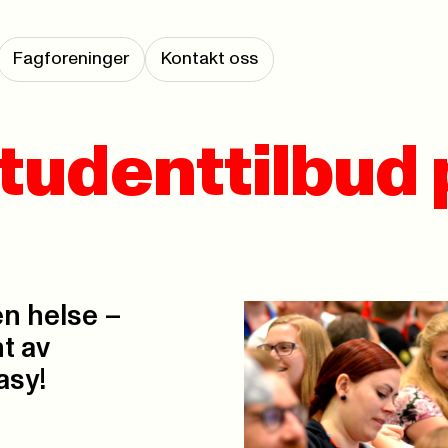
Fagforeninger
Kontakt oss
studenttilbud 
en helse –
t av
asy!