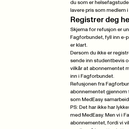
du som er helsefagstuden
lavere pris som medlem i
Registrer deg h
Skjema for refusjon er un
Fagforbundet,
fyll inn e
er klart.
Dersom du ikke er regist
sende inn studentbevis og
vilkår at abonnementet m
inn i Fagforbundet.
Refusjonen fra Fagforbund
abonnementet gjennom f
som MedEasy samarbeid
PS: Det har ikke har lykk
med MedEasy. Men vi i Fag
abonnementet, fordi vi v