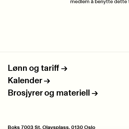
medlem å benytte dette f
Lønn og tariff
->
Kalender
->
Brosjyrer og materiell
->
Postboks:
Boks 7003 St. Olavsplass, 0130 Oslo