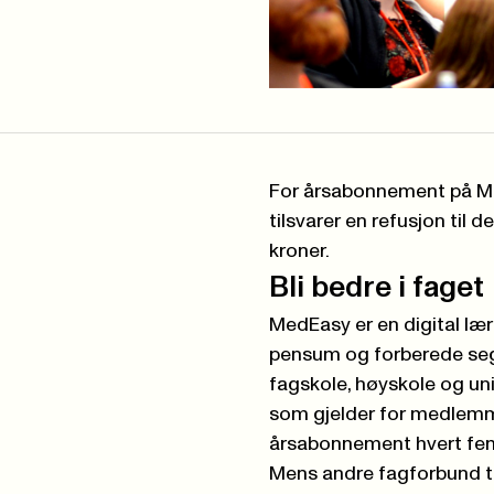
For årsabonnement på
M
tilsvarer en refusjon til
kroner.
Bli bedre i faget
MedEasy er en digital læ
pensum og forberede seg 
fagskole, høyskole og uni
som gjelder for medlemmer
årsabonnement hvert fem
Mens andre fagforbund ti