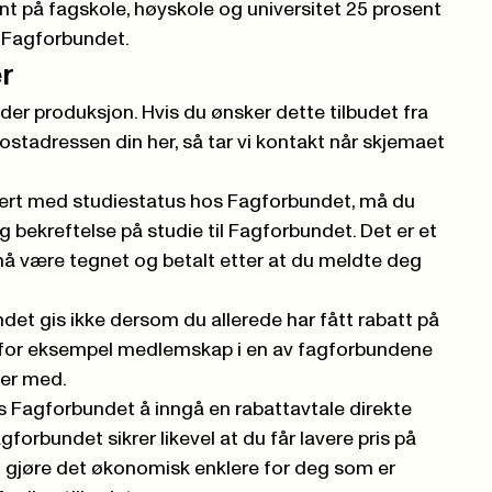
t på fagskole, høyskole og universitet 25 prosent
 Fagforbundet.
er
der produksjon. Hvis du ønsker dette tilbudet fra
-postadressen din her
, så tar vi kontakt når skjemaet
rert med studiestatus hos Fagforbundet, må du
 bekreftelse på studie til Fagforbundet. Det er et
å være tegnet og betalt etter at du meldte deg
et gis ikke dersom du allerede har fått rabatt på
or eksempel medlemskap i en av fagforbundene
er med.
es Fagforbundet å inngå en rabattavtale direkte
forbundet sikrer likevel at du får lavere pris på
il gjøre det økonomisk enklere for deg som er