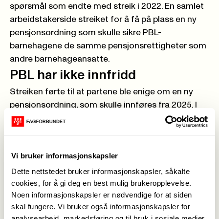
spørsmål som endte med streik i 2022. En samlet
arbeidstakerside streiket for å få på plass en ny
pensjonsordning som skulle sikre PBL-
barnehagene de samme pensjonsrettigheter som
andre barnehageansatte.
PBL har ikke innfridd
Streiken førte til at partene ble enige om en ny
pensjonsordning, som skulle innføres fra 2025. I
avtalen heter det at PBL-ansatte skal inn i AFP i
Fellesordningen fra 1. januar i år, men det har ikke
PBL fulgt opp. Derfor ser pensjon nok en gang ut
Vi bruker informasjonskapsler
til å bli tema i årets oppgjør.
– At PBL unnlater å få dette på plass er ikke greit.
Dette nettstedet bruker informasjonskapsler, såkalte
cookies, for å gi deg en best mulig brukeropplevelse.
Det er ingen grunn til at ansatte i PBL-barnehager
Noen informasjonskapsler er nødvendige for at siden
skal få en dårligere pensjonsordning enn andre i
skal fungere. Vi bruker også informasjonskapsler for
sektoren, sier Anne Green Nilsen.
analysearbeid, markedsføring og til bruk i sosiale medier.