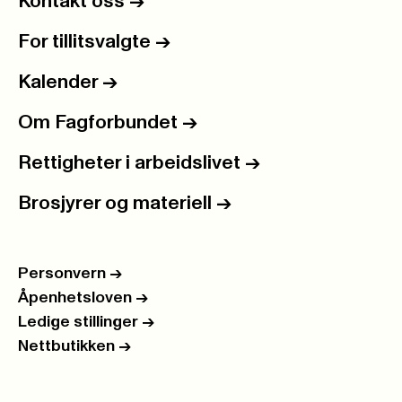
Kontakt oss
->
For tillitsvalgte
->
Kalender
->
Om Fagforbundet
->
Rettigheter i arbeidslivet
->
Brosjyrer og materiell
->
Personvern
->
Åpenhetsloven
->
Ledige stillinger
->
Nettbutikken
->