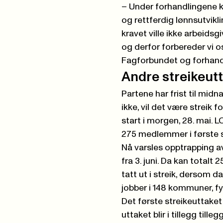
– Under forhandlingene kr
og rettferdig lønnsutvikl
kravet ville ikke arbeids
og derfor forbereder vi os
Fagforbundet og forhan
Andre streikeut
Partene har frist til midn
ikke, vil det være stre
start i morgen, 28. mai. L
275 medlemmer i første s
Nå varsles opptrapping av 
fra 3. juni. Da kan totalt 
tatt ut i streik, dersom 
jobber i 148 kommuner, 
Det første streikeuttaket
uttaket blir i tillegg till