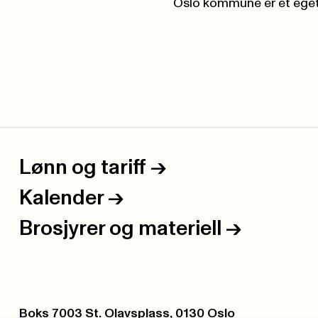
Oslo kommune
er et eget
Lønn og tariff
->
Kalender
->
Brosjyrer og materiell
->
Postboks:
Boks 7003 St. Olavsplass, 0130 Oslo