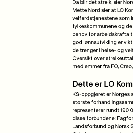
Da blir det streik, sier Nor
Mette Nord sier at LO K
velferdstjenestene som 
fylkeskommunene og de k
behov for arbeidskrafta 
god lønnsutvikling er vik
de trenger i helse- og ve
Oversikt over streikeutt
medlemmer fra FO, Creo,
Dette er LO Ko
KS-oppgjøret er Norges s
største forhandlingssa
representerer rundt 190 
disse forbundene: Fagfor
Landsforbund og Norsk S