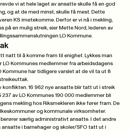
evde vi at hele laget av ansatte skulle få en god
ing, og at de med minst, skulle få mest. Dette
giveren KS imøtekomme. Derfor er vi nå i mekling,
s på en mulig streik, sier Mette Nord, lederen av
dlingssammenslutningen LO Kommune.
tak
att natt til å komme fram til enighet. Lykkes man
ik for LO Kommunes medlemmer fra arbeidsdagens
O Kommune har tidligere varslet at de vil ta ut 8
treikeuttak.
konflikten. 16 962 nye ansatte blir tatt ut i streik
25 237
av LO Kommunes 190 000 medlemmer bli
dagens mekling hos Riksmekleren ikke fører fram. De
fylkeskommuner og kommunale virksomheter.
 berører særlig administrativt ansatte. I det andre
egg ansatte i barnehager og skoler/SFO tatt ut i