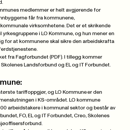
d.
ommunes medlemmer er helt avgjørende for
innbyggerne får fra kommunene,
ommunale virksomhetene. Det er et skrikende
til yrkesgruppene i LO Kommune, og hun mener en
tig for at kommunene skal sikre den arbeidskrafta
lferdstjenestene.
aket fra Fagforbundet (PDF)
. I tillegg kommer
 Skolenes Landsforbund og EL og IT Forbundet.
mmune:
tørste tariffoppgjør, og LO Kommune er den
mmenslutningen i KS-området. LO kommune
000 arbeidstakere i kommunal sektor og består av
bundet, FO, EL og IT Forbundet, Creo, Skolenes
jøoffisersforbund.