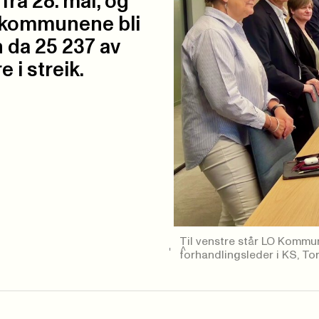
 fra 28. mai, og
 i kommunene bli
an da 25 237 av
i streik.
Til venstre står LO Kommu
forhandlingsleder i KS, T