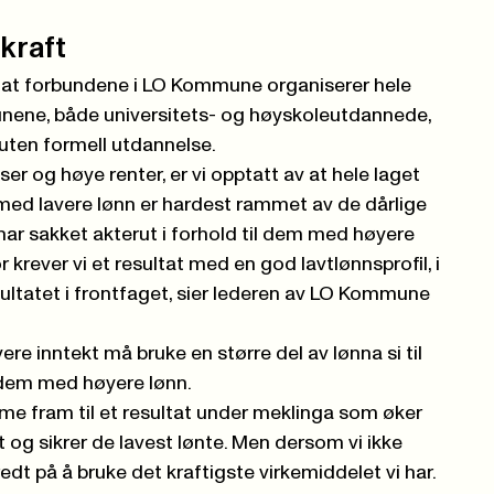
kraft
 at forbundene i LO Kommune organiserer hele
nene, både universitets- og høyskoleutdannede,
uten formell utdannelse.
iser og høye renter, er vi opptatt av at hele laget
 med lavere lønn er hardest rammet av de dårlige
har sakket akterut i forhold til dem med høyere
r krever vi et resultat med en god lavtlønnsprofil, i
ultatet i frontfaget, sier lederen av LO Kommune
vere inntekt må bruke en større del av lønna si til
 dem med høyere lønn.
me fram til et resultat under meklinga som øker
g sikrer de lavest lønte. Men dersom vi ikke
edt på å bruke det kraftigste virkemiddelet vi har.