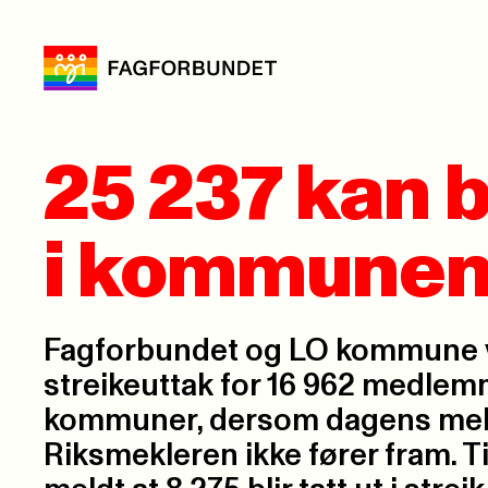
25 237 kan bl
i kommune
Fagforbundet og LO kommune v
streikeuttak for 16 962 medlem
kommuner, dersom dagens mek
Riksmekleren ikke fører fram. T