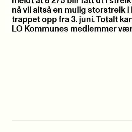
meldt at 8 275 blir tatt ut i streik
nå vil altså en mulig storstreik
trappet opp fra 3. juni. Totalt k
LO Kommunes medlemmer være 