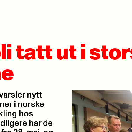
i tatt ut i sto
ne
arsler nytt
mer i norske
ling hos
idligere har de