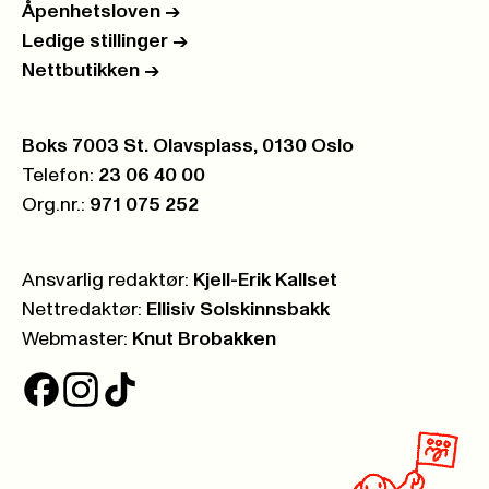
Åpenhetsloven
->
Ledige stillinger
->
Nettbutikken
->
Postboks:
Boks 7003 St. Olavsplass, 0130 Oslo
Telefon:
23 06 40 00
Org.nr.:
971 075 252
Ansvarlig redaktør:
Kjell-Erik Kallset
Nettredaktør:
Ellisiv Solskinnsbakk
Webmaster:
Knut Brobakken