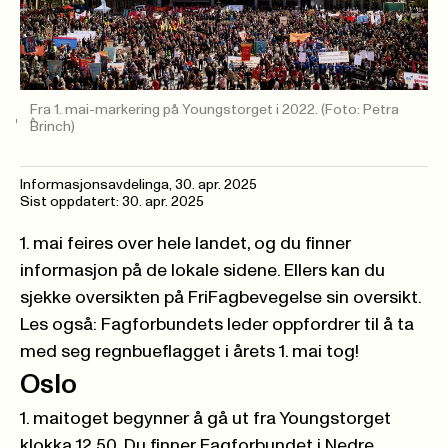
Fra 1. mai-markering på Youngstorget i 2022.
(Foto: Petra
Brinch)
Informasjonsavdelinga
,
30. apr. 2025
Sist oppdatert: 30. apr. 2025
1. mai feires over hele landet, og du finner
informasjon på de lokale sidene. Ellers kan du
sjekke oversikten på
FriFagbevegelse sin oversikt
.
Les også: Fagforbundets leder oppfordrer til å ta
med seg regnbueflagget i årets 1. mai tog!
Oslo
1. maitoget begynner å gå ut fra Youngstorget
klokka 12.50. Du finner Fagforbundet i Nedre