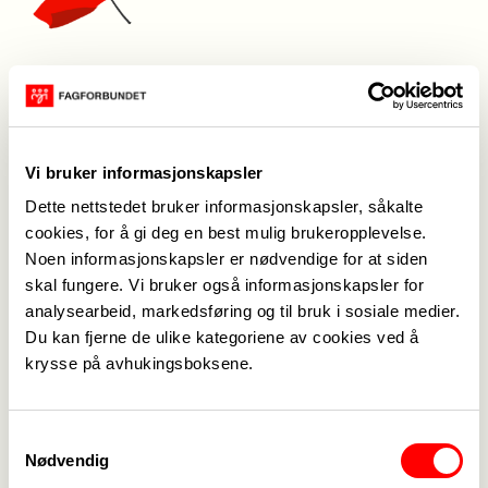
Fredrikstad
Vi byr på 1 mai frokost for våre medlemmer før vi
går i årets tog. (meld deg på eller meld fra i
Vi bruker informasjonskapsler
kommentarfeltet på Facebook)
Dette nettstedet bruker informasjonskapsler, såkalte
cookies, for å gi deg en best mulig brukeropplevelse.
Les mer hos Fagforbundet Fredrikstad
Noen informasjonskapsler er nødvendige for at siden
skal fungere. Vi bruker også informasjonskapsler for
analysearbeid, markedsføring og til bruk i sosiale medier.
Du kan fjerne de ulike kategoriene av cookies ved å
krysse på avhukingsboksene.
Tromsø
09:00 – 11:00
Samtykkevalg
Frokost i Fagforbundet sine lokaler, Stortorget 5
Nødvendig
11:30: Appeller – Jaklins plass