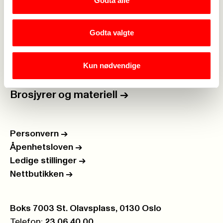
Godta alle
For tillitsvalgte
->
Kalender
->
Godta valgte
Om Fagforbundet
->
Kun nødvendige
Rettigheter i arbeidslivet
->
Brosjyrer og materiell
->
Personvern
->
Åpenhetsloven
->
Ledige stillinger
->
Nettbutikken
->
Postboks:
Boks 7003 St. Olavsplass, 0130 Oslo
Telefon:
23 06 40 00