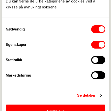
Du kan fjerne de ulike kategoriene av cookies ved å
Publisert
11. apr. 2025
krysse på avhukingsboksene.
Sist oppdatert: 11. apr. 2025
Samtykkevalg
Vedlegg
Nødvendig
Program 1.mai.pdf
Egenskaper
Statistikk
Markedsføring
Medlemskap
->
Lønn og tariff
->
Se detaljer
Kontakt oss
->