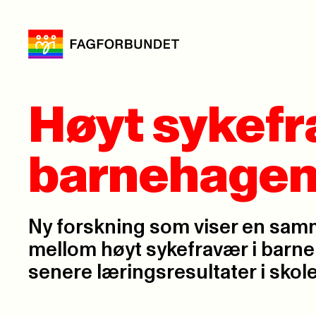
Høyt sykefr
barnehage
Ny forskning som viser en sa
mellom høyt sykefravær i barn
senere læringsresultater i skol