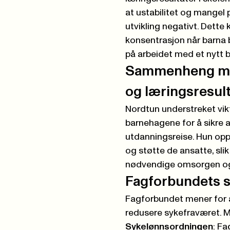
at ustabilitet og mangel 
utvikling negativt. Dette 
konsentrasjon når barna 
på
arbeidet med et nytt 
Sammenheng mel
og læringsresult
Nordtun understreket vik
barnehagene for å sikre at
utdanningsreise. Hun oppf
og støtte de ansatte, sli
nødvendige omsorgen og
Fagforbundets s
Fagforbundet mener for å
redusere sykefraværet. M
Sykelønnsordningen
: Fa