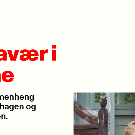
avær i
ne
mmenheng
ehagen og
en.