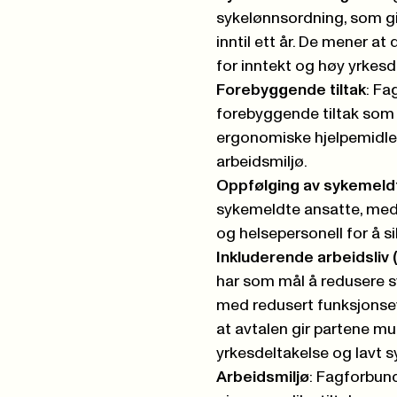
sykelønnsordning, som gir
inntil ett år. De mener a
for inntekt og høy yrkesd
Forebyggende tiltak
: Fa
forebyggende tiltak som 
ergonomiske hjelpemidler
arbeidsmiljø.
Oppfølging av sykemeld
sykemeldte ansatte, med 
og helsepersonell for å si
Inkluderende arbeidsliv 
har som mål å redusere s
med redusert funksjonsev
at avtalen gir partene mul
yrkesdeltakelse og lavt s
Arbeidsmiljø
: Fagforbund