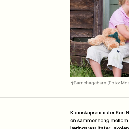
Barnehagebarn
(Foto: Mo
Kunnskapsminister Kari 
en sammenheng mellom h
læringsresultater i skol