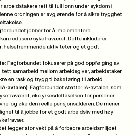
 arbeidstakere rett til full lønn under sykdom i
t denne ordningen er avgjørende for å sikre trygghet
eltakelse.
gforbundet jobber for å implementere
kan redusere sykefraværet. Dette inkluderer
, helsefremmende aktiviteter og et godt
te
: Fagforbundet fokuserer på god oppfølging av
tett samarbeid mellom arbeidsgiver, arbeidstaker
kre en rask og trygg tilbakeføring til arbeid.
(IA-avtalen)
: Fagforbundet støtter IA-avtalen, som
ykefraværet, øke yrkesdeltakelsen for personer
ne, og øke den reelle pensjonsalderen. De mener
ighet til å jobbe for et godt arbeidsliv med høy
ykefravær.
et legger stor vekt på å forbedre arbeidsmiljøet