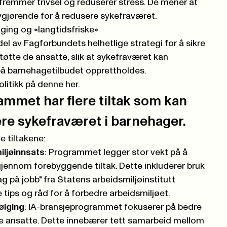
fremmer trivsel og reduserer stress. De mener at
vgjørende for å redusere sykefraværet.
gging og «langtidsfriske»
del av Fagforbundets helhetlige strategi for å sikre
tøtte de ansatte, slik at sykefraværet kan
på barnehagetilbudet opprettholdes.
litikk på denne her.
mmet har flere tiltak som kan
sere sykefraværet i barnehager.
e tiltakene:
ljøinnsats
: Programmet legger stor vekt på å
gjennom forebyggende tiltak. Dette inkluderer bruk
g på jobb" fra Statens arbeidsmiljøinstitutt
 tips og råd for å forbedre arbeidsmiljøet.
ølging
: IA-bransjeprogrammet fokuserer på bedre
e ansatte. Dette innebærer tett samarbeid mellom