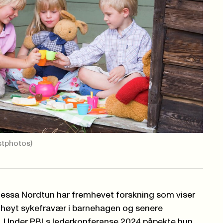
stphotos)
Nessa Nordtun har fremhevet forskning som viser
øyt sykefravær i barnehagen og senere
en. Under PBLs lederkonferanse 2024 påpekte hun