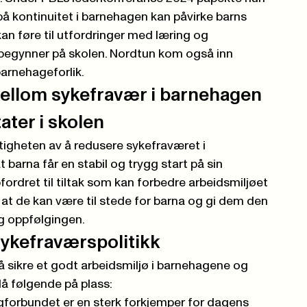
på kontinuitet i barnehagen kan påvirke barns
kan føre til utfordringer med læring og
begynner på skolen. Nordtun kom også inn
barnehageforlik
.
lom sykefravær i barnehagen
ater i skolen
tigheten av å redusere sykefraværet i
 barna får en stabil og trygg start på sin
ordret til tiltak som kan forbedre arbeidsmiljøet
k at de kan være til stede for barna og gi dem den
 oppfølgingen.
ykefraværspolitikk
 sikre et godt arbeidsmiljø i barnehagene og
å følgende på plass:
gforbundet er en sterk forkjemper for dagens