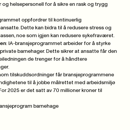
r og helsepersonell for å sikre en rask og trygg
grammet oppfordrer til kontinuerlig
nsatte. Dette kan bidra til å redusere stress og
plassen, noe som igjen kan redusere sykefraværet.
ten
: IA-bransjeprogrammet arbeider for å styrke
 private barnehager. Dette sikrer at ansatte får den
iledningen de trenger for å håndtere
nger.
nom tilskuddsordninger får bransjeprogrammene
dighetene til å jobbe målrettet med arbeidsmiljø
r 2025 er det satt av 70 millioner kroner til
ransjeprogram barnehage