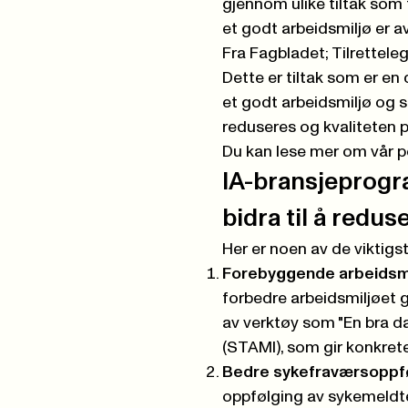
gjennom ulike tiltak som 
et godt arbeidsmiljø er a
Fra Fagbladet;
Tilrettele
Dette er tiltak som er en 
et godt arbeidsmiljø og s
reduseres og kvaliteten 
Du kan lese mer om vår po
IA-bransjeprogra
bidra til å redu
Her er noen av de viktigst
Forebyggende arbeidsmi
forbedre arbeidsmiljøet 
av verktøy som "En bra da
(STAMI), som gir konkrete
Bedre sykefraværsoppf
oppfølging av sykemeldt