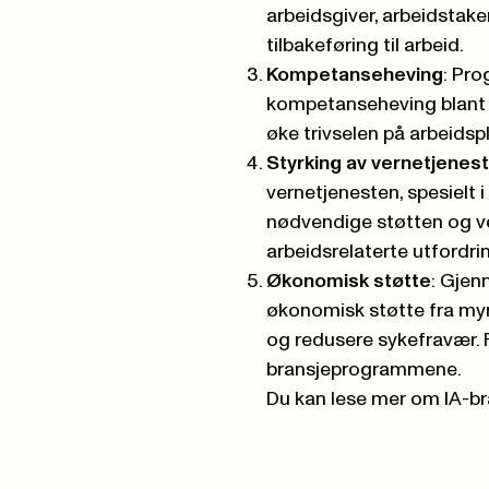
arbeidsgiver, arbeidstake
tilbakeføring til arbeid.
Kompetanseheving
: Pro
kompetanseheving blant a
øke trivselen på arbeids
Styrking av vernetjenes
vernetjenesten, spesielt i
nødvendige støtten og ve
arbeidsrelaterte utfordri
Økonomisk støtte
: Gjen
økonomisk støtte fra myn
og redusere sykefravær. Fo
bransjeprogrammene.
Du kan lese mer om IA-b