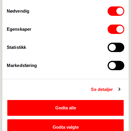
Samtykkevalg
Nødvendig
Egenskaper
Statistikk
Medlemskap
->
Lønn og tariff
->
Markedsføring
Kontakt oss
->
For tillitsvalgte
->
Se detaljer
Kalender
->
Godta alle
Om Fagforbundet
->
Rettigheter i arbeidslivet
->
Godta valgte