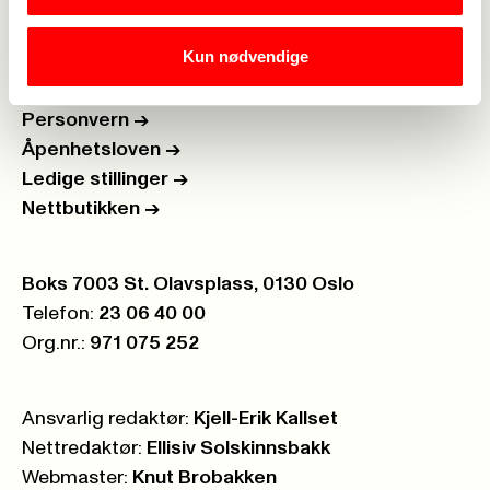
Brosjyrer og materiell
->
Kun nødvendige
Personvern
->
Åpenhetsloven
->
Ledige stillinger
->
Nettbutikken
->
Postboks:
Boks 7003 St. Olavsplass, 0130 Oslo
Telefon:
23 06 40 00
Org.nr.:
971 075 252
Ansvarlig redaktør:
Kjell-Erik Kallset
Nettredaktør:
Ellisiv Solskinnsbakk
Webmaster:
Knut Brobakken