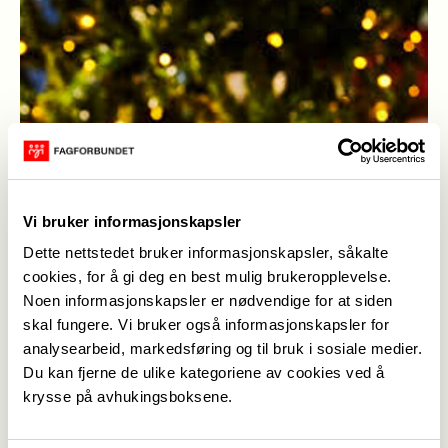
Vi bruker informasjonskapsler
Dette nettstedet bruker informasjonskapsler, såkalte
cookies, for å gi deg en best mulig brukeropplevelse.
Noen informasjonskapsler er nødvendige for at siden
skal fungere. Vi bruker også informasjonskapsler for
analysearbeid, markedsføring og til bruk i sosiale medier.
god jul
(Foto: Feel- stock)
Du kan fjerne de ulike kategoriene av cookies ved å
krysse på avhukingsboksene.
Heidi Engum
,
16. des. 2024
Sist oppdatert: 16. des. 2024