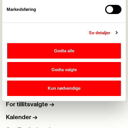
2024_Balanse pr. 31.12.2024 (004).pdf
Markedsføring
2024_Resultat pr. 31.12.2024 (004).pdf
Se detaljer
Godta alle
Medlemskap
->
Godta valgte
Lønn og tariff
->
Kun nødvendige
Kontakt oss
->
For tillitsvalgte
->
Kalender
->