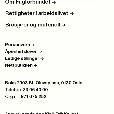
Om Fagforbundet
->
Rettigheter i arbeidslivet
->
Brosjyrer og materiell
->
Personvern
->
Åpenhetsloven
->
Ledige stillinger
->
Nettbutikken
->
Postboks:
Boks 7003 St. Olavsplass, 0130 Oslo
Telefon:
23 06 40 00
Org.nr.:
971 075 252