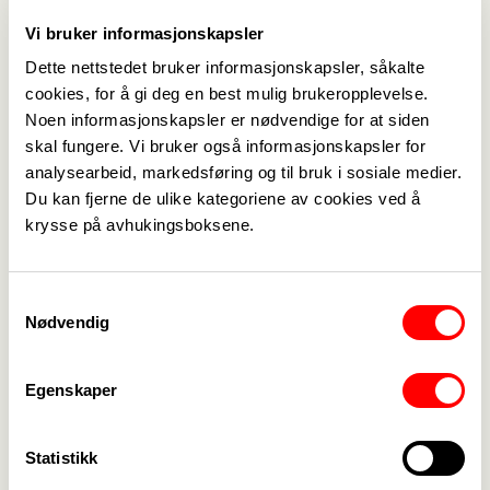
(002).docx
Vi bruker informasjonskapsler
årsberetning PUFF 2024.doc
Dette nettstedet bruker informasjonskapsler, såkalte
cookies, for å gi deg en best mulig brukeropplevelse.
Verveplan 2024- 2025.docx
Noen informasjonskapsler er nødvendige for at siden
skal fungere. Vi bruker også informasjonskapsler for
Handlingplan og tillitaksplan 2024 - 2025.pdf
analysearbeid, markedsføring og til bruk i sosiale medier.
Du kan fjerne de ulike kategoriene av cookies ved å
Handlingsplan 2024 Puff.pdf
krysse på avhukingsboksene.
Saksliste årsmøtet januar 2025.pdf
Samtykkevalg
Nødvendig
Aktivitetskalender 2024 Revidert.xlsx
25 Årsberetning 2024 fagforbundet Follo
Egenskaper
avd254 januar 2025.pdf
Revisjonsberetning for regnskap 2024.pdf
Statistikk