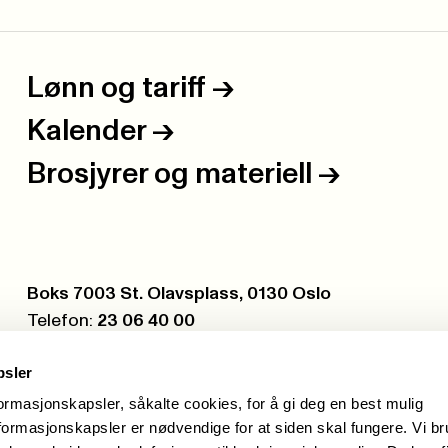
Lønn og tariff
->
Kalender
->
Brosjyrer og materiell
->
Postboks:
Boks 7003 St. Olavsplass, 0130 Oslo
Telefon:
23 06 40 00
Org.nr.:
971 075 252
psler
formasjonskapsler, såkalte cookies, for å gi deg en best mulig
ormasjonskapsler er nødvendige for at siden skal fungere. Vi b