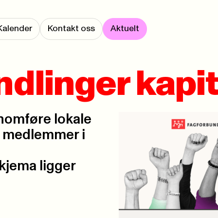
Kalender
Kontakt oss
Aktuelt
dlinger kapit
nomføre lokale
re medlemmer i
Skjema ligger