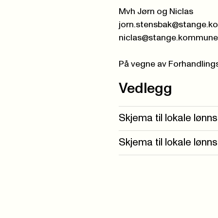
Mvh Jørn og Niclas
jorn.stensbak@stange.
niclas@stange.kommune
På vegne av Forhandling
Vedlegg
Skjema til lokale lønn
Skjema til lokale lønn