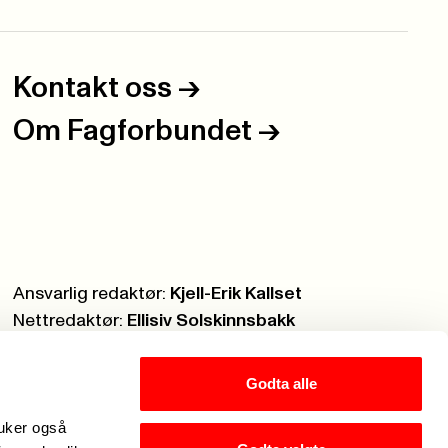
Kontakt oss
->
Om Fagforbundet
->
Ansvarlig redaktør:
Kjell-Erik Kallset
Nettredaktør:
Ellisiv Solskinnsbakk
Webmaster:
Knut Brobakken
Godta alle
ruker også