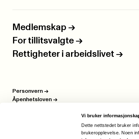
Medlemskap
->
For tillitsvalgte
->
Rettigheter i arbeidslivet
->
Personvern
->
Åpenhetsloven
->
Ledige stillinger
->
Vi bruker informasjonska
Nettbutikken
->
Dette nettstedet bruker in
brukeropplevelse. Noen inf