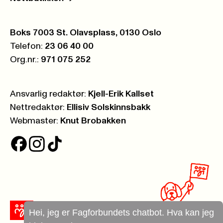
Postboks:
Boks 7003 St. Olavsplass, 0130 Oslo
Telefon:
23 06 40 00
Org.nr.:
971 075 252
Ansvarlig redaktør:
Kjell-Erik Kallset
Nettredaktør:
Ellisiv Solskinnsbakk
Webmaster:
Knut Brobakken
Hei, jeg er Fagforbundets chatbot. Hva kan jeg