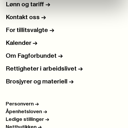
Lønn og tariff
->
Kontakt oss
->
For tillitsvalgte
->
Kalender
->
Om Fagforbundet
->
Rettigheter i arbeidslivet
->
Brosjyrer og materiell
->
Personvern
->
Åpenhetsloven
->
Ledige stillinger
->
Nettbutikken
->