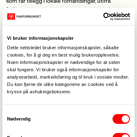
som får tillegg i lokale forhandlingar, utifrå
føringar.
Fagforbundet sin generelle lønspolitikk byggjer i
hovudsak på at dei store gruppene skal ha rimeleg
lønsutvikling, dvs oppgjera har ofte låglønsprofil. I
Vi bruker informasjonskapsler
tillegg har kompetanse og harmonisering med
Dette nettstedet bruker informasjonskapsler, såkalte
«like» grupper og at alle skal ha rimeleg
cookies, for å gi deg en best mulig brukeropplevelse.
lønsutvikling vore viktige element.
Noen informasjonskapsler er nødvendige for at siden
Retting av individuelle skeivheiter vil og vera
skal fungere. Vi bruker også informasjonskapsler for
viktige moment i årets forhandlingar.
analysearbeid, markedsføring og til bruk i sosiale medier.
Frist for levering av kravskjema til Fagforbundet
Du kan fjerne de ulike kategoriene av cookies ved å
krysse på avhukingsboksene.
Voss, er 1.september.
Skjema kan sendast
til
fagforbundet.voss@voss.herad.no
, eller
Samtykkevalg
leverast i luka i døra på kontoret, Uttrågata 23b.
Nødvendig
Forhandlingsdatoar er sett til 1.-4.oktober. Det er
arbeidsgjevar som skal informera om resultatet