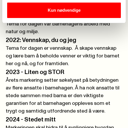
bakgrunn.
Kun nødvendige
2021 -
Små steg for kloden
Tema for dagen var barnehagens arbeid med
natur og miljø.
2022:
Vennskap, du og jeg
Tema for dagen er vennskap. Å skape vennskap
og lære barn å beholde venner er viktig for barnet
her og nå, og for framtiden.
2023 -
Liten og STOR
Årets markering setter søkelyset på betydningen
av flere ansatte i barnehagen. Å ha nok ansatte til
stede sammen med barna er den viktigste
garantien for at barnehagen oppleves som et
trygt og samtidig utfordrende sted å være.
2024 -
Stedet mitt
Markeringen skal bidra til å synliggjøre hvordan