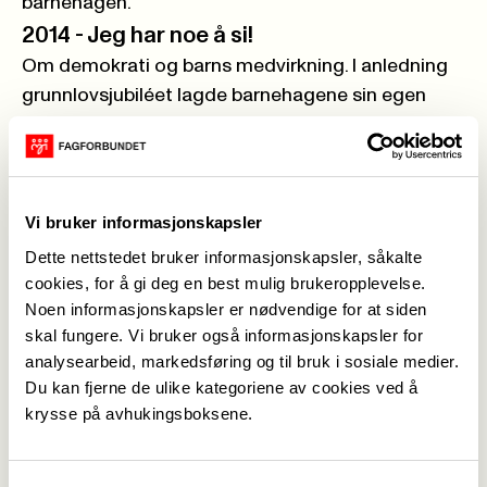
barnehagen.
2014 -
Jeg har noe å si!
Om demokrati og barns medvirkning. I anledning
grunnlovsjubiléet lagde barnehagene sin egen
grunnlov, og en barnehage fikk audiens hos kong
Harald, på slottet. Kongen refererte til grunnloven
de hadde laget i sin tradisjonelle nyttårstale.
2015 -
Vi vil ut!
Vi bruker informasjonskapsler
Det er Friluftslivets år, og derfor står
Dette nettstedet bruker informasjonskapsler, såkalte
barnehagenes arbeid med natur og friluftsliv
cookies, for å gi deg en best mulig brukeropplevelse.
sentralt i markeringen av dagen. Barnehagene
Noen informasjonskapsler er nødvendige for at siden
lagde Barnas beste turtips og kronprinsesse
skal fungere. Vi bruker også informasjonskapsler for
analysearbeid, markedsføring og til bruk i sosiale medier.
Mette-Marit besøkte Geitmyra matkultursenter
Du kan fjerne de ulike kategoriene av cookies ved å
for barn.
krysse på avhukingsboksene.
2016 -
Les høyt for oss!
I år handler det om barnehagens arbeid med å
sikre barn en god språkutvikling med særlig vekt