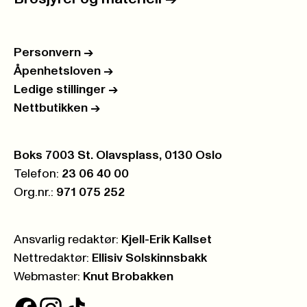
Personvern
->
Åpenhetsloven
->
Ledige stillinger
->
Nettbutikken
->
Postboks:
Boks 7003 St. Olavsplass, 0130 Oslo
Telefon:
23 06 40 00
Org.nr.:
971 075 252
Ansvarlig redaktør:
Kjell-Erik Kallset
Nettredaktør:
Ellisiv Solskinnsbakk
Webmaster:
Knut Brobakken