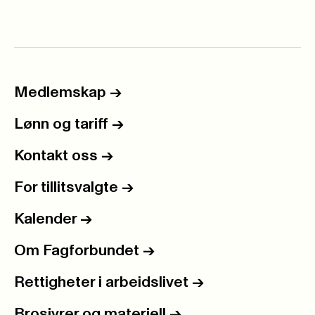
Medlemskap
->
Lønn og tariff
->
Kontakt oss
->
For tillitsvalgte
->
Kalender
->
Om Fagforbundet
->
Rettigheter i arbeidslivet
->
Brosjyrer og materiell
->