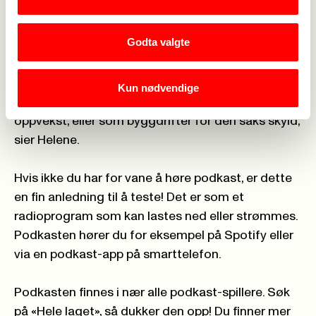
Podkasten skal forsøke å speile hele
Fagforbundet, med sine 410 000 medlemmer og
Godta valgte
rundt 200 yrkesgrupper.
– Vi håper dette kan bli en podkast som treffer
Kun nødvendige
mange. Uavhengig av om du jobber med helse,
oppvekst, eller som byggdrifter for den saks skyld,
sier Helene.
Hvis ikke du har for vane å høre podkast, er dette
en fin anledning til å teste! Det er som et
radioprogram som kan lastes ned eller strømmes.
Podkasten hører du for eksempel på Spotify eller
via en podkast-app på smarttelefon.
Podkasten finnes i nær alle podkast-spillere. Søk
på «Hele laget», så dukker den opp! Du finner mer