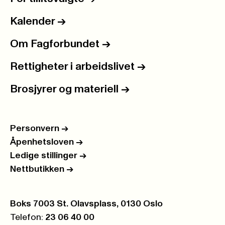
Kalender
->
Om Fagforbundet
->
Rettigheter i arbeidslivet
->
Brosjyrer og materiell
->
Personvern
->
Åpenhetsloven
->
Ledige stillinger
->
Nettbutikken
->
Postboks:
Boks 7003 St. Olavsplass, 0130 Oslo
Telefon:
23 06 40 00