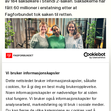
av 184 saksøkere i Stendi 2-saken. Saksøkerne har
fått 60 millioner i erstatning etter at
Fagforbundet tok saken til retten.
Vi bruker informasjonskapsler
Dette nettstedet bruker informasjonskapsler, såkalte
Temaer for tillitsvalgte og medlemmer: ­Helene Skeibrok,
cookies, for å gi deg en best mulig brukeropplevelse.
Sarah Bashir og Ingrid Wergeland i podkaststudioet. Til høyre
i bildet kan du skanne QR-koden direkte til nettsiden og følge
Noen informasjonskapsler er nødvendige for at siden
lenka til podkasten. (Foto: Lars Helgerud)
skal fungere. Vi bruker også informasjonskapsler for
Gode historier fra arbeidslivet
analysearbeid, markedsføring og til bruk i sosiale medier.
Du kan fjerne de ulike kategoriene av cookies ved å