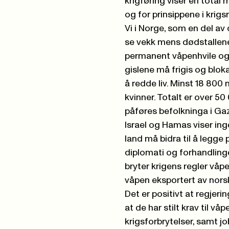
krigføring viser en total 
og for prinsippene i krig
Vi i Norge, som en del av
se vekk mens dødstallene
permanent våpenhvile og t
gislene må frigis og blok
å redde liv. Minst 18 800
kvinner. Totalt er over 5
påføres befolkninga i Gaz
Israel og Hamas viser ing
land må bidra til å legg
diplomati og forhandling
bryter krigens regler vå
våpen eksportert av norsk
Det er positivt at regjeri
at de har stilt krav til vå
krigsforbrytelser, samt jo