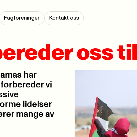
Fagforeninger
Kontakt oss
ereder oss til
Hamas har
 forbereder vi
ssive
orme lidelser
rører mange av