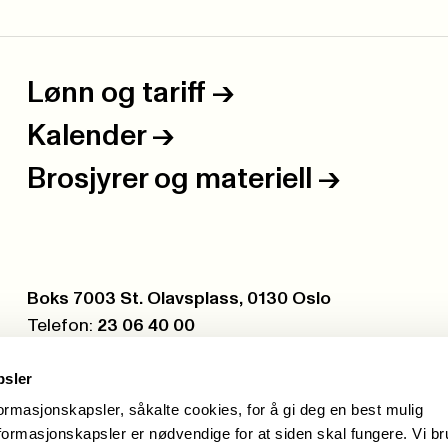
Lønn og tariff
->
Kalender
->
Brosjyrer og materiell
->
Postboks:
Boks 7003 St. Olavsplass, 0130 Oslo
Telefon:
23 06 40 00
Org.nr.:
971 075 252
psler
formasjonskapsler, såkalte cookies, for å gi deg en best mulig
ormasjonskapsler er nødvendige for at siden skal fungere. Vi b