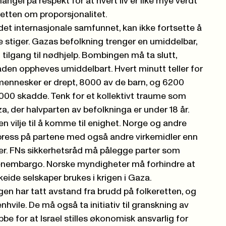
mangel på respekt for at hvert liv er like mye verdt
sretten om proporsjonalitet.
 det internasjonale samfunnet, kan ikke fortsette å
 stiger. Gazas befolkning trenger en umiddelbar,
ilgang til nødhjelp. Bombingen må ta slutt,
aden oppheves umiddelbart. Hvert minutt teller for
 mennesker er drept, 8000 av de barn, og 6200
0 000 skadde. Tenk for et kollektivt traume som
a, der halvparten av befolkninga er under 18 år.
en vilje til å komme til enighet. Norge og andre
e press på partene med også andre virkemidler enn
er. FNs sikkerhetsråd må pålegge parter som
penembargo. Norske myndigheter må forhindre at
eide selskaper brukes i krigen i Gaza.
ngen har tatt avstand fra brudd på folkeretten, og
penhvile. De må også ta initiativ til granskning av
bbe for at Israel stilles økonomisk ansvarlig for