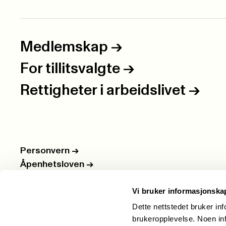
Medlemskap
->
For tillitsvalgte
->
Rettigheter i arbeidslivet
->
Personvern
->
Åpenhetsloven
->
Ledige stillinger
->
Vi bruker informasjonska
Nettbutikken
->
Dette nettstedet bruker in
brukeropplevelse. Noen inf