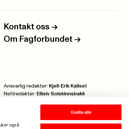
Kontakt oss
->
Om Fagforbundet
->
Ansvarlig redaktør:
Kjell-Erik Kallset
Nettredaktør:
Ellisiv Solskinnsbakk
Webmaster:
Knut Brobakken
Godta alle
ruker også