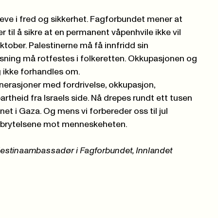
 å leve i fred og sikkerhet. Fagforbundet mener at
 til å sikre at en permanent våpenhvile ikke vil
 oktober. Palestinerne må få innfridd sin
øsning må rotfestes i folkeretten. Okkupasjonen og
 ikke forhandles om.
enerasjoner med fordrivelse, okkupasjon,
rtheid fra Israels side. Nå drepes rundt ett tusen
et i Gaza. Og mens vi forbereder oss til jul
orbrytelsene mot menneskeheten.
alestinaambassadør i Fagforbundet, Innlandet