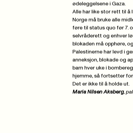
ødeleggelsene i Gaza.
Alle har like stor rett til
Norge må bruke alle midler
føre til status quo før 7.
selvråderett og enhver l
blokaden må opphøre, og
Palestinerne har levd i g
anneksjon, blokade og apa
barn hver uke i bomberegn
hjemme, så fortsetter f
Det er ikke til å holde ut.
Maria Nilsen Aksberg
, p