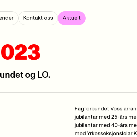
ender
Kontakt oss
Aktuelt
2023
bundet og LO.
Fagforbundet Voss arran
jubilantar med 25-års me
jubilantar med 40-års me
med Yrkesseksjonsleiar KK