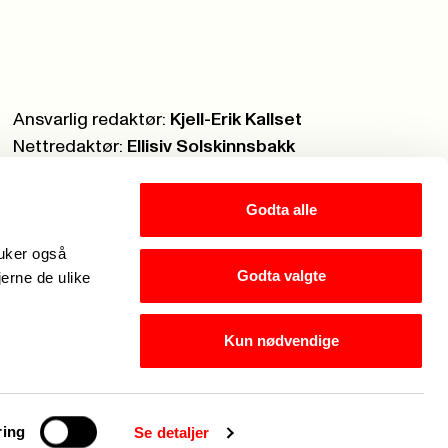
Ansvarlig redaktør:
Kjell-Erik Kallset
Nettredaktør:
Ellisiv Solskinnsbakk
Webmaster:
Knut Brobakken
Godta alle
ruker også
Godta valgte
jerne de ulike
Kun nødvendige
eg er Fagforbundets chatbot. Hva kan jeg hjelpe med?
ring
Se detaljer