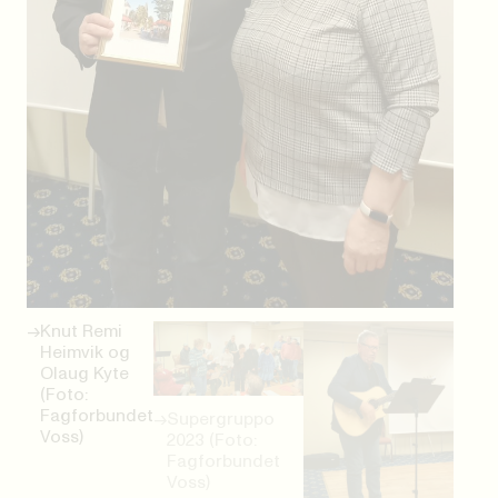
Knut Remi
Heimvik og
Olaug Kyte
(Foto:
Fagforbundet
Supergruppo
Voss)
2023 (Foto:
Fagforbundet
Voss)