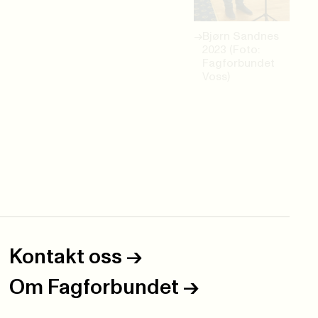
Bjørn Sandnes
2023 (Foto:
Fagforbundet
Voss)
Kontakt oss
->
Om Fagforbundet
->