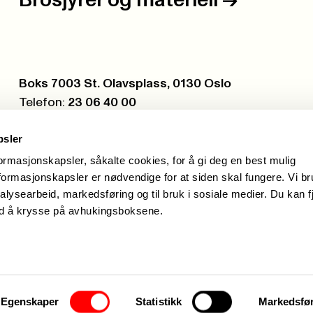
Brosjyrer og materiell
->
Postboks:
Boks 7003 St. Olavsplass, 0130 Oslo
Telefon:
23 06 40 00
Org.nr.:
971 075 252
psler
formasjonskapsler, såkalte cookies, for å gi deg en best mulig
ormasjonskapsler er nødvendige for at siden skal fungere. Vi b
alysearbeid, markedsføring og til bruk i sosiale medier. Du kan f
ed å krysse på avhukingsboksene.
Hei, j
Egenskaper
Statistikk
Markedsfø