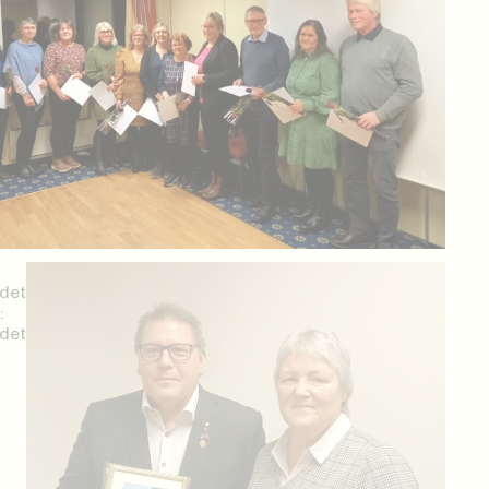
det
:
det