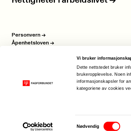
Rettigheter i arbeidslivet
->
Personvern
->
Åpenhetsloven
->
Ledige stillinger
->
Vi bruker informasjonska
Nettbutikken
->
Dette nettstedet bruker in
brukeropplevelse. Noen inf
informasjonskapsler for an
kategoriene av cookies v
Samtykkevalg
Nødvendig