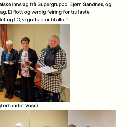
ikalske innslag frå Supergruppo, Bjørn Sandnes, og
. Ei flott og verdig feiring for trufaste
det
og LO, vi gratulerer til alle🚩
gforbundet Voss)