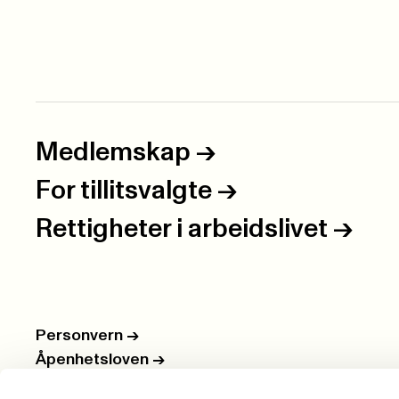
Medlemskap
->
For tillitsvalgte
->
Rettigheter i arbeidslivet
->
Personvern
->
Åpenhetsloven
->
Ledige stillinger
->