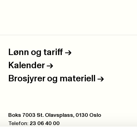
Lønn og tariff
->
Kalender
->
Brosjyrer og materiell
->
Postboks:
Boks 7003 St. Olavsplass, 0130 Oslo
Telefon:
23 06 40 00
Org.nr.:
971 075 252