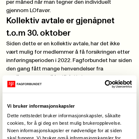
per måned når man tegner den individuelt
gjennom LOfavør.
Kollektiv avtale er gjenåpnet
t.o.m 30. oktober
Siden dette er en kollektiv avtale, har det ikke
vært mulig for medlemmer å få forsikringen etter
innføringsperioden i 2022. Fagforbundet har siden
den gang fått mange henvendelser fra
medlemmer som ikke tilsluttet seg
medlemsfordelen, men som allikevel ønsker den.
Vi har derfor besluttet å åpne opp så de som
ønsker den kan bestille forsikringen og tilslutte
Vi bruker informasjonskapsler
seg den kollektive avtalen.
Dette nettstedet bruker informasjonskapsler, såkalte
Prisen kan gå ytterligere ned
cookies, for å gi deg en best mulig brukeropplevelse.
Noen informasjonskapsler er nødvendige for at siden
Til nå er det rundt 67 000 medlemmer som har
skal fungere. Vi bruker også informasjonskapsler for