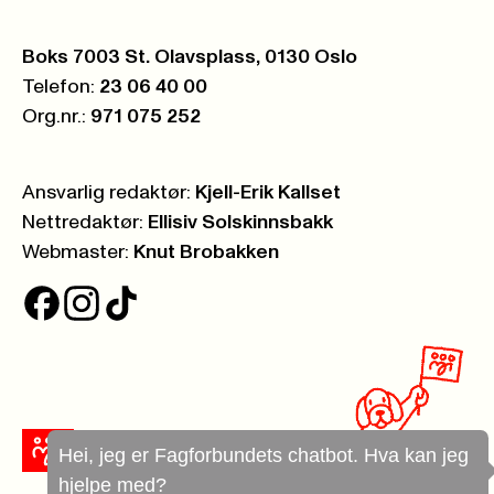
Postboks:
Boks 7003 St. Olavsplass, 0130 Oslo
Telefon:
23 06 40 00
Org.nr.:
971 075 252
Ansvarlig redaktør:
Kjell-Erik Kallset
Nettredaktør:
Ellisiv Solskinnsbakk
Webmaster:
Knut Brobakken
Hei, jeg er Fagforbundets chatbot. Hva kan jeg
hjelpe med?