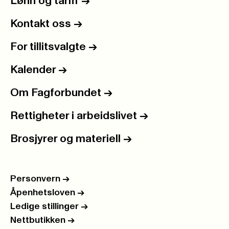
Lønn og tariff
->
Kontakt oss
->
For tillitsvalgte
->
Kalender
->
Om Fagforbundet
->
Rettigheter i arbeidslivet
->
Brosjyrer og materiell
->
Personvern
->
Åpenhetsloven
->
Ledige stillinger
->
Nettbutikken
->