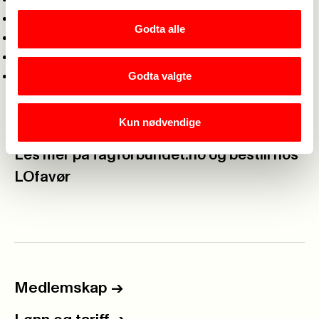
Kjøp av varer og tjenester
Godta alle
Fast eiendom og naborett
ID-tyveri og krenkende nettpubliseringer
Godta valgte
Førerkortbeslag og forsikringssaker
Forsikringen gjelder deg som medlem, din
ektefelle/samboer og hjemmeboende barn under
Kun nødvendige
20 år.
Les mer på fagforbundet.no og bestill hos
LOfavør
Medlemskap
->