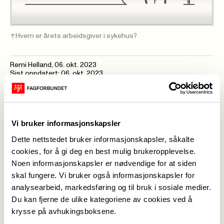
Hvem er årets arbeidsgiver i sykehus?
Remi Helland
,
06. okt. 2023
Sist oppdatert: 06. okt. 2023
Under Fagforbundets
Fagforbundet kårer
Vi bruker informasjonskapsler
sykehuskonferanse
årets arbeidsgiver etter
2024
Dette nettstedet bruker informasjonskapsler, såkalte
følgende kriterier:
cookies, for å gi deg en best mulig brukeropplevelse.
deler vi ut prisen Årets
Noen informasjonskapsler er nødvendige for at siden
beste arbeidsgiver i
• Arbeidsgiver har
skal fungere. Vi bruker også informasjonskapsler for
sykehus. Det inviteres
tilrettelagt arbeid som
analysearbeid, markedsføring og til bruk i sosiale medier.
med dette til å foreslå
har resultert i forbedret
Du kan fjerne de ulike kategoriene av cookies ved å
kandidater.
krysse på avhukingsboksene.
arbeidsmiljø, effektivitet