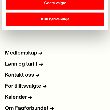
lokale fagforening
Godta valgte
mellom Spekter og
eller ditt lokale
Fagforbundet.
koordineringsledd.
Kun nødvendige
Medlemskap
->
Lønn og tariff
->
Kontakt oss
->
For tillitsvalgte
->
Kalender
->
Om Fagforbundet
->