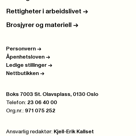
Rettigheter i arbeidslivet
->
Brosjyrer og materiell
->
Personvern
->
Åpenhetsloven
->
Ledige stillinger
->
Nettbutikken
->
Postboks:
Boks 7003 St. Olavsplass, 0130 Oslo
Telefon:
23 06 40 00
Org.nr.:
971 075 252
Ansvarlig redaktør:
Kjell-Erik Kallset