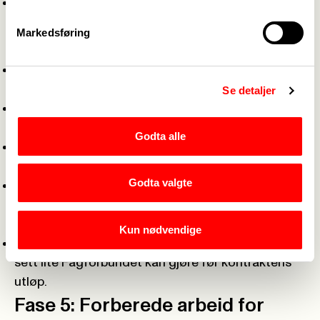
Søk hjelp og støtte på fylkeskontoret og
kompetansesenteret.
Markedsføring
Fase 4: Anbudsutlysning
Du må å sikre at Fagforbundet har innsyn i
tilbudene.
Se detaljer
Det er viktig å sjekke om tilbyderne har tariffavtale
og ryddige forhold for ansatte. Påpek avvik.
Godta alle
Sett deg inn i eierforhold og leverandørenes
historikk med hensyn til økonomi og avtaler .
Godta valgte
Forsøk å påvirke på de arenaer der du som
TV/HTV har tilgang: delta i forhandlinger, drøfting
av tilbud. Gi skriftlige presiseringer.
Kun nødvendige
Etter valg av leverandør er foretatt, så er det reelt
sett lite Fagforbundet kan gjøre før kontraktens
utløp.
Fase 5: Forberede arbeid for