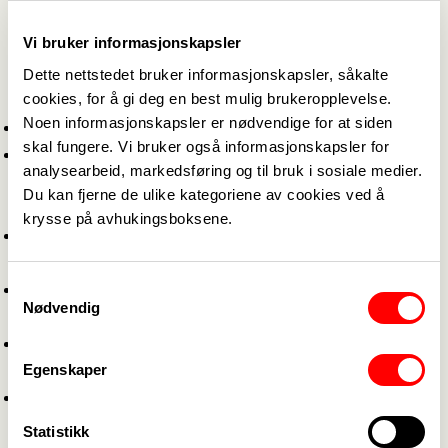
og flere rettigheter. Behovet du har for kunnskap,
Vi bruker informasjonskapsler
støtte og aktiv medvirkning kan være økende.
Sørg for at fylkeskontor og kompetansesenter er
Dette nettstedet bruker informasjonskapsler, såkalte
cookies, for å gi deg en best mulig brukeropplevelse.
koblet på.
Noen informasjonskapsler er nødvendige for at siden
Bruk avtaleverket aktivt.
skal fungere. Vi bruker også informasjonskapsler for
Fortsett å kjøre på med yrkesfaglig, politisk og
analysearbeid, markedsføring og til bruk i sosiale medier.
økonomisk argumentasjon i alle møter og i
Du kan fjerne de ulike kategoriene av cookies ved å
kontakt med media.
krysse på avhukingsboksene.
Bruk medvirkning som ligger i
anskaffelsesregelverket aktivt.
Samtykkevalg
Sikre representasjon for at du skal være med å
Nødvendig
legge føringer for anbuds­utlysningen.
Still krav til tariffavtaler.
Egenskaper
Vær tydelig og motvirk bruk av underleverandører.
Det er vikrig at du stiller krav til vekting av pris og
kvalitet, kontrakters varighet og mye mer.
Statistikk