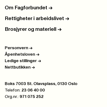
Om Fagforbundet
->
Rettigheter i arbeidslivet
->
Brosjyrer og materiell
->
Personvern
->
Åpenhetsloven
->
Ledige stillinger
->
Nettbutikken
->
Postboks:
Boks 7003 St. Olavsplass, 0130 Oslo
Telefon:
23 06 40 00
Org.nr.:
971 075 252