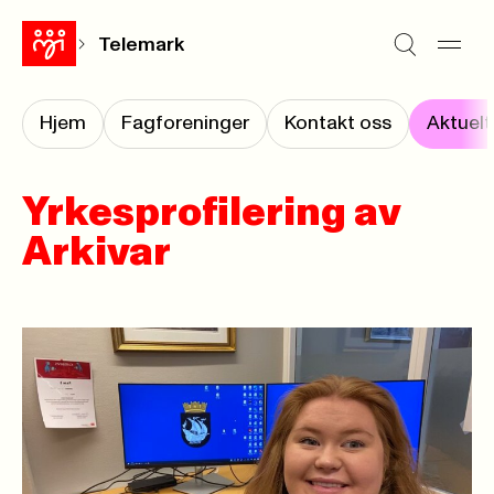
Telemark
Hjem
Fagforeninger
Kontakt oss
Aktuelt
Yrkesprofilering av
Arkivar