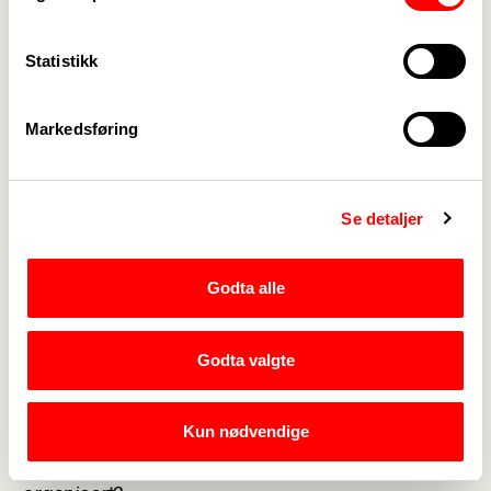
forhold til saker som blir etterspurt, eller der en sak
blir tatt opp på ny. Vi arkiverer det meste som
Statistikk
handler om offentlig forvaltning, som eksempelvis
alt fra byggesaker, elevmapper ol.
Markedsføring
Andre ting som du tenker er viktig å få frem som
arkivar?
Det er et spennende yrke selv om man kanskje ikke
Se detaljer
tenker det ved første øyekast. Jeg trives veldig
godt her.
Hvorfor ble du medlem i Fagforbundet?
Godta alle
Jeg ble medlem først og fremst fordi min veileder
under lærlingtiden var medlem i Fagforbundet.
Godta valgte
Hun var veldig engasjert og var flink til å formidle
fordelene til fagforbundet, som igjen gjordet meg
Kun nødvendige
veldig interessert.
Har du et godt tips for hvorfor andre bør være