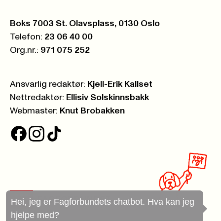
Postboks:
Boks 7003 St. Olavsplass, 0130 Oslo
Telefon:
23 06 40 00
Org.nr.:
971 075 252
Ansvarlig redaktør:
Kjell-Erik Kallset
Nettredaktør:
Ellisiv Solskinnsbakk
Webmaster:
Knut Brobakken
Hei, jeg er Fagforbundets chatbot. Hva kan jeg
hjelpe med?