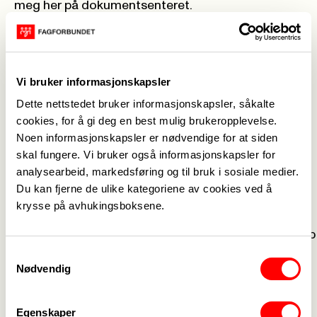
meg her på dokumentsenteret.
Her ser du hvordan du kan få fagbrev innen kontor
og administrasjon:
https://www.vilbli.no/nb/nb/no/service-og-
Vi bruker informasjonskapsler
administrasjonsfaget/program/v.sr/v.srsoa3---
-/p1
Dette nettstedet bruker informasjonskapsler, såkalte
Her ser du hvordan du kan bli arkivar:
cookies, for å gi deg en best mulig brukeropplevelse.
Noen informasjonskapsler er nødvendige for at siden
https://utdanning.no/yrker/beskrivelse/arkivar
skal fungere. Vi bruker også informasjonskapsler for
Om du opptatt av forvaltning av kulturarven vår så
analysearbeid, markedsføring og til bruk i sosiale medier.
kan du også ta en Bachelor i arkivvitenskap. Se
Du kan fjerne de ulike kategoriene av cookies ved å
link nedenfor for veien mot Bachelor i
krysse på avhukingsboksene.
arkivvitenskap:
https://www.oslomet.no/studier/sam/arkivvitenskap
Hvorfor er det viktig å ta vare på arkivet vårt?
Samtykkevalg
Nødvendig
Det er kommunens plikt og ansvar å ta vare på
dokumenter (i henhold til lovverket). Dette for å
kunne finne tilbake til saker og avgjørelser. Viktig i
Egenskaper